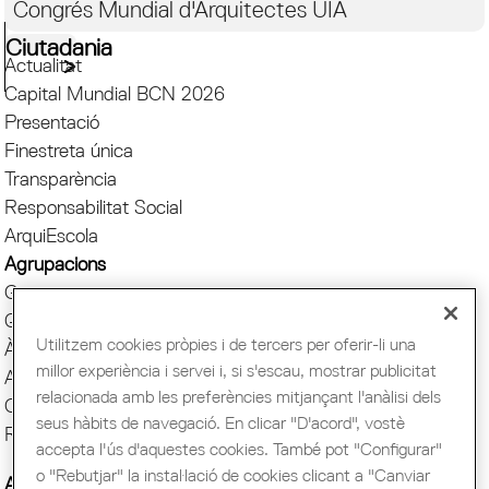
Congrés Mundial d'Arquitectes UIA
Ciutadania
Actualitat
Capital Mundial BCN 2026
Presentació
Finestreta única
Transparència
Responsabilitat Social
ArquiEscola
Agrupacions
Grups
Quotes i serveis
Utilitzem cookies pròpies i de tercers per oferir-li una
Àgora
millor experiència i servei i, si s'escau, mostrar publicitat
Avantatges COAC
relacionada amb les preferències mitjançant l'anàlisi dels
Comunicació
seus hàbits de navegació. En clicar "D'acord", vostè
Reserva espai Sala
accepta l'ús d'aquestes cookies. També pot "Configurar"
o "Rebutjar" la instal·lació de cookies clicant a "Canviar
AADIPA