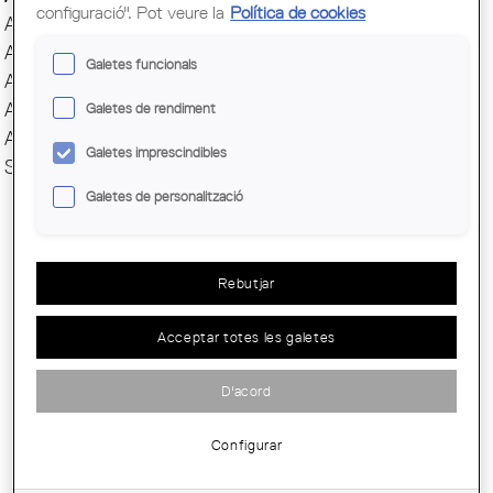
configuració". Pot veure la
Política de cookies
AAEPFMC
AASAP
Galetes funcionals
AAUC
AJAC
Galetes de rendiment
AUS
Galetes imprescindibles
SÈNIOR/A
Galetes de personalització
Rebutjar
Acceptar totes les galetes
CANCEL·LADA - EMPREMTES: PATRIMONI
REVELAT. VISITA AL MUSEU DEL...
D'acord
Configurar