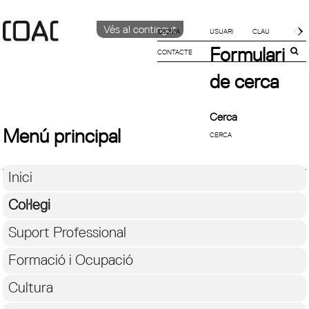
Vés al contingut
IDIOMA
Formulari
CONTACTE
CATALÀ
ENGLISH
de cerca
ESPAÑOL
Cerca
Menú principal
Inici
Col·legi
Suport Professional
Formació i Ocupació
Cultura