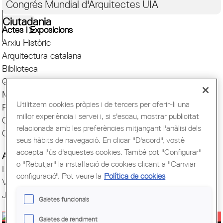
Congrés Mundial d'Arquitectes UIA
Ciutadania
Actes i Exposicions
Arxiu Històric
Arquitectura catalana
Biblioteca
Quaderns
Mostra d'Arquitectura
Utilitzem cookies pròpies i de tercers per oferir-li una
Premis Arquitec. Girona
millor experiència i servei i, si s'escau, mostrar publicitat
Oficina del Paisatge
relacionada amb les preferències mitjançant l'anàlisi dels
Centre Obert d'Arquitectura
seus hàbits de navegació. En clicar "D'acord", vostè
accepta l'ús d'aquestes cookies. També pot "Configurar"
Actes COAC
o "Rebutjar" la instal·lació de cookies clicant a "Canviar
Exposicions COAC
configuració". Pot veure la
Política de cookies
Visites COAC
Jornades
Galetes funcionals
Galetes de rendiment