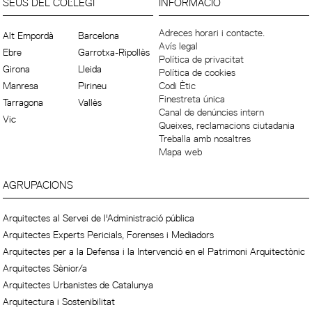
SEUS DEL COL·LEGI
INFORMACIÓ
Adreces horari i contacte.
Alt Empordà
Barcelona
Avís legal
Ebre
Garrotxa-Ripollès
Política de privacitat
Girona
Lleida
Política de cookies
Manresa
Pirineu
Codi Ètic
Finestreta única
Tarragona
Vallès
Canal de denúncies intern
Vic
Queixes, reclamacions ciutadania
Treballa amb nosaltres
Mapa web
AGRUPACIONS
Arquitectes al Servei de l'Administració pública
Arquitectes Experts Pericials, Forenses i Mediadors
Arquitectes per a la Defensa i la Intervenció en el Patrimoni Arquitectònic
Arquitectes Sènior/a
Arquitectes Urbanistes de Catalunya
Arquitectura i Sostenibilitat