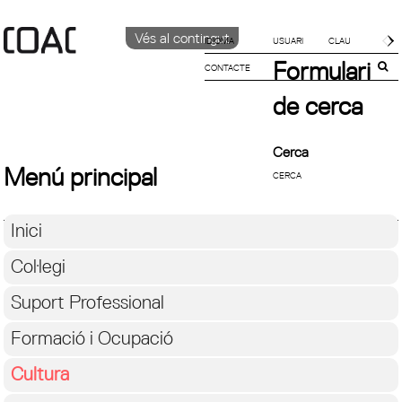
Vés al contingut
IDIOMA
Formulari
CONTACTE
CATALÀ
English
de cerca
Español
Cerca
Menú principal
Inici
Col·legi
Suport Professional
Formació i Ocupació
Cultura