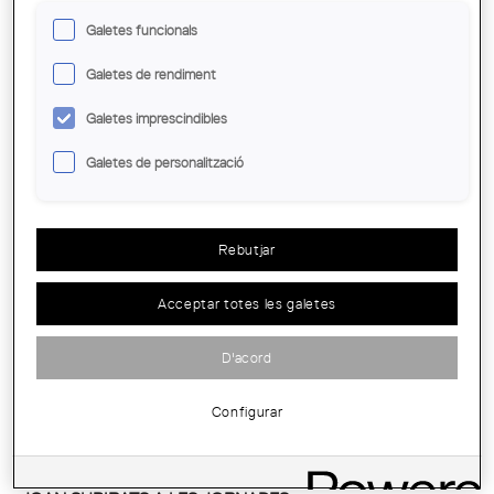
Galetes funcionals
Galetes de rendiment
Pàgines
Galetes imprescindibles
Galetes de personalització
XERRADES A LES JORNADES
Rebutjar
ARQUITECTURA COOPERATIVA
El dissabte 27 de febrer se celebra al COAC el
Acceptar totes les galetes
segon dia de les Jornades Arquitectura
Cooperativa. Les xerrades previstes són:
D'acord
Demarcació:
Barcelona
Día:
Ds, 27 febrer 11 a 18.30 h
Configurar