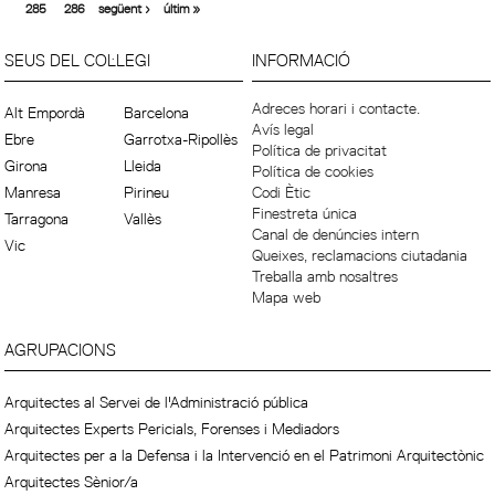
285
286
següent ›
últim »
SEUS DEL COL·LEGI
INFORMACIÓ
Adreces horari i contacte.
Alt Empordà
Barcelona
Avís legal
Ebre
Garrotxa-Ripollès
Política de privacitat
Girona
Lleida
Política de cookies
Manresa
Pirineu
Codi Ètic
Finestreta única
Tarragona
Vallès
Canal de denúncies intern
Vic
Queixes, reclamacions ciutadania
Treballa amb nosaltres
Mapa web
AGRUPACIONS
Arquitectes al Servei de l'Administració pública
Arquitectes Experts Pericials, Forenses i Mediadors
Arquitectes per a la Defensa i la Intervenció en el Patrimoni Arquitectònic
Arquitectes Sènior/a