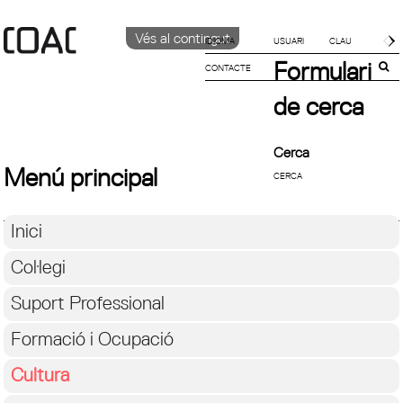
Vés al contingut
IDIOMA
Formulari
CONTACTE
CATALÀ
ENGLISH
de cerca
ESPAÑOL
Cerca
Menú principal
Inici
Col·legi
Suport Professional
Formació i Ocupació
Cultura