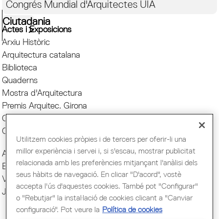
Congrés Mundial d'Arquitectes UIA
Ciutadania
Actes i Exposicions
Arxiu Històric
Arquitectura catalana
Biblioteca
Quaderns
Mostra d'Arquitectura
Premis Arquitec. Girona
Oficina del Paisatge
Centre Obert d'Arquitectura
Utilitzem cookies pròpies i de tercers per oferir-li una
millor experiència i servei i, si s'escau, mostrar publicitat
Actes COAC
relacionada amb les preferències mitjançant l'anàlisi dels
Exposicions COAC
seus hàbits de navegació. En clicar "D'acord", vostè
Visites COAC
accepta l'ús d'aquestes cookies. També pot "Configurar"
Jornades
o "Rebutjar" la instal·lació de cookies clicant a "Canviar
configuració". Pot veure la
Política de cookies