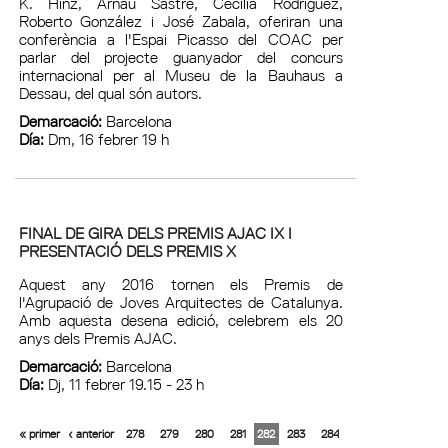
K. Hinz, Arnau Sastre, Cecilia Rodríguez,
Roberto González i José Zabala, oferiran una
conferència a l'Espai Picasso del COAC per
parlar del projecte guanyador del concurs
internacional per al Museu de la Bauhaus a
Dessau, del qual són autors.
Demarcació:
Barcelona
Día:
Dm, 16 febrer 19 h
FINAL DE GIRA DELS PREMIS AJAC IX I
PRESENTACIÓ DELS PREMIS X
Aquest any 2016 tornen els Premis de
l'Agrupació de Joves Arquitectes de Catalunya.
Amb aquesta desena edició, celebrem els 20
anys dels Premis AJAC.
Demarcació:
Barcelona
Día:
Dj, 11 febrer 19.15 - 23 h
« primer
‹ anterior
278
279
280
281
282
283
284