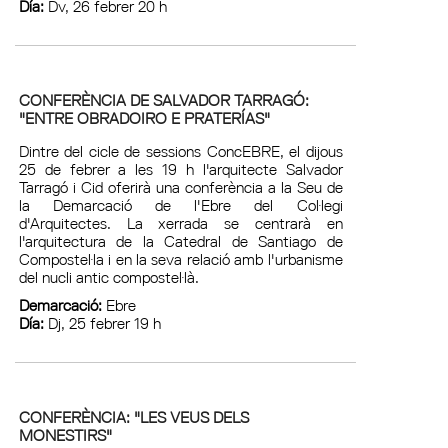
Día:
Dv, 26 febrer 20 h
CONFERÈNCIA DE SALVADOR TARRAGÓ:
"ENTRE OBRADOIRO E PRATERÍAS"
Dintre del cicle de sessions ConcEBRE, el dijous
25 de febrer a les 19 h l'arquitecte Salvador
Tarragó i Cid oferirà una conferència a la Seu de
la Demarcació de l'Ebre del Col·legi
d'Arquitectes. La xerrada se centrarà en
l'arquitectura de la Catedral de Santiago de
Compostel·la i en la seva relació amb l'urbanisme
del nucli antic compostel·là.
Demarcació:
Ebre
Día:
Dj, 25 febrer 19 h
CONFERÈNCIA: "LES VEUS DELS
MONESTIRS"