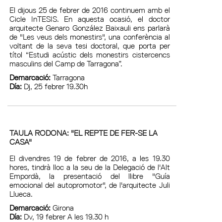
El dijous 25 de febrer de 2016 continuem amb el
Cicle InTESIS. En aquesta ocasió, el doctor
arquitecte Genaro González Baixauli ens parlarà
de "Les veus dels monestirs", una conferència al
voltant de la seva tesi doctoral, que porta per
títol “Estudi acústic dels monestirs cistercencs
masculins del Camp de Tarragona”.
Demarcació:
Tarragona
Día:
Dj, 25 febrer 19.30h
TAULA RODONA: "EL REPTE DE FER-SE LA
CASA"
El divendres 19 de febrer de 2016, a les 19.30
hores, tindrà lloc a la seu de la Delegació de l'Alt
Empordà, la presentació del llibre "Guía
emocional del autopromotor", de l'arquitecte Juli
Llueca.
Demarcació:
Girona
Día:
Dv, 19 febrer A les 19.30 h