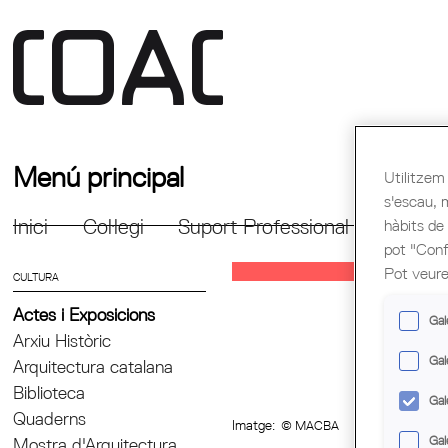
Menú principal
Utilitzem 
s'escau, 
Inici
Col·legi
Suport Professional
Formac
hàbits de
pot "Confi
Pot veure
CULTURA
Actes i Exposicions
Gal
Arxiu Històric
Gal
Arquitectura catalana
Biblioteca
Gal
Quaderns
Imatge:
© MACBA
Gal
Mostra d'Arquitectura