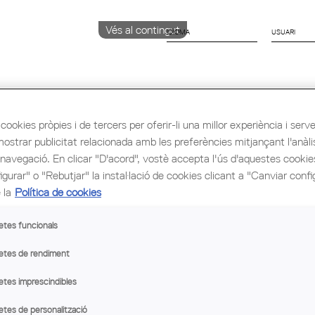
Vés al contingut
IDIOMA
CATALÀ
English
Español
cookies pròpies i de tercers per oferir-li una millor experiència i servei 
mostrar publicitat relacionada amb les preferències mitjançant l'anàli
ió i Ocupació
Cultura
Congrés Mundial d'Arq
 navegació. En clicar "D'acord", vostè accepta l'ús d'aquestes cooki
gurar" o "Rebutjar" la instal·lació de cookies clicant a "Canviar confi
 la
Política de cookies
etes funcionals
etes de rendiment
etes imprescindibles
etes de personalització