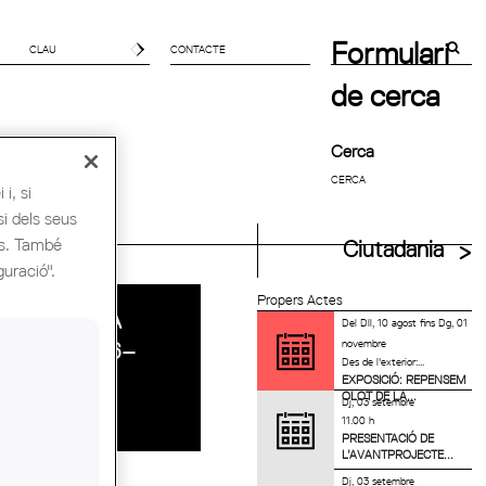
Formulari
CONTACTE
de cerca
Cerca
i, si
si dels seus
uitectes UIA
es. També
Ciutadania
guració".
Propers Actes
BARCELONA
Del
Dll, 10 agost
fins
Dg, 01
novembre
MIRALL 1996–
Des de l'exterior:...
2026
EXPOSICIÓ: REPENSEM
OLOT DE LA...
Dj, 03 setembre
11.00 h
PRESENTACIÓ DE
L’AVANTPROJECTE...
Dj, 03 setembre