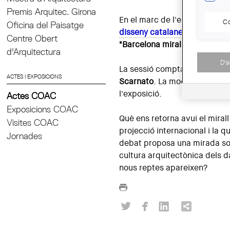
Premis Arquitec. Girona
En el marc de l'exposició
"In 
Co
Oficina del Paisatge
disseny catalanes"
, el proper
Centre Obert
"Barcelona mirall 1996–2026
d'Arquitectura
D'
La sessió comptarà amb la par
ACTES I EXPOSICIONS
Scarnato
. La moderació anir
l'exposició.
Actes COAC
Exposicions COAC
Què ens retorna avui el miral
Visites COAC
projecció internacional i la q
Jornades
debat proposa una mirada sobr
cultura arquitectònica dels d
nous reptes apareixen?