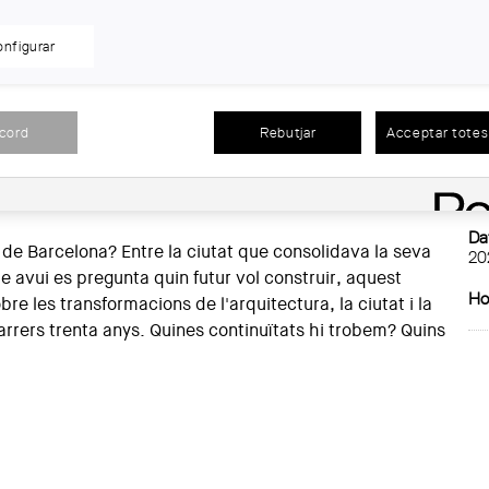
the making. Cartografia de les escoles d’arquitectura i
nfigurar
En
 dilluns 13 de juliol a les 18.30 h, tindrà lloc el debat
CO
Ro
"
.
acord
Rebutjar
Acceptar totes 
Llo
ticipació dels crítics
Cristina Goberna
i
Alessandro
de
à a càrrec de
Toni Riba
(MACBA) i les comissàries de
De
Dat
l de Barcelona? Entre la ciutat que consolidava la seva
20
ue avui es pregunta quin futur vol construir, aquest
Ho
e les transformacions de l'arquitectura, la ciutat i la
arrers trenta anys. Quines continuïtats hi trobem? Quins