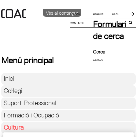
Vés al contingut
IDIOMA
Formulari
CONTACTE
CATALÀ
English
de cerca
Español
Cerca
Menú principal
Inici
Col·legi
Suport Professional
Formació i Ocupació
Cultura