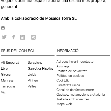
vegetals delimita espais i aporta una escala més propera,
generant.
Amb la col·laboració de Mosaics Torra SL.
SEUS DEL COL·LEGI
INFORMACIÓ
Adreces horari i contacte.
Alt Empordà
Barcelona
Avís legal
Ebre
Garrotxa-Ripollès
Política de privacitat
Girona
Lleida
Política de cookies
Manresa
Pirineu
Codi Ètic
Finestreta única
Tarragona
Vallès
Canal de denúncies intern
Vic
Queixes, reclamacions ciutadania
Treballa amb nosaltres
Mapa web