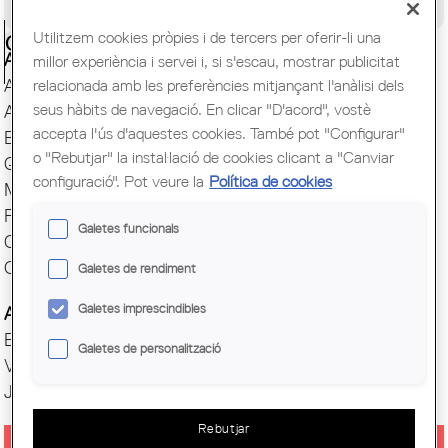
Congrés Mundial d'Arquitectes UIA
Utilitzem cookies pròpies i de tercers per oferir-li una
Ciutadania
Actes i Exposicions
millor experiència i servei i, si s'escau, mostrar publicitat
Arxiu Històric
relacionada amb les preferències mitjançant l'anàlisi dels
seus hàbits de navegació. En clicar "D'acord", vostè
Arquitectura catalana
accepta l'ús d'aquestes cookies. També pot "Configurar"
Biblioteca
o "Rebutjar" la instal·lació de cookies clicant a "Canviar
Quaderns
configuració". Pot veure la
Política de cookies
Mostra d'Arquitectura
Premis Arquitec. Girona
Galetes funcionals
Oficina del Paisatge
Centre Obert d'Arquitectura
Galetes de rendiment
Galetes imprescindibles
Actes COAC
Exposicions COAC
Galetes de personalització
Visites COAC
Jornades
Rebutjar