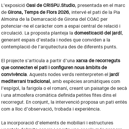
L’exposició
Oasi de CRISPU.Studio
, presentada en el marc
de
Girona, Temps de Flors 2026
, intervé el pati de la Pia
Almoina de la Demarcació de Girona del COAC per
potenciar-ne el caràcter com a espai central de relació i
circulació. La proposta planteja la
domesticació del jardí
,
generant espais d’estada i nodes que conviden a la
contemplació de l’arquitectura des de diferents punts.
El projecte s’articula a partir d’una
xarxa de recorreguts
que connecten el pati i configuren nous àmbits de
convivència
. Aquests nodes verds reinterpreten el
jardí
mediterrani tradicional
, amb espècies aromàtiques com
l’espígol, la farigola o el romaní, creant un paisatge de secà
i una atmosfera cromàtica definida petites fites dins el
recorregut. En conjunt, la intervenció proposa un pati entès
com a lloc d’observació, trobada i experiència.
La incorporació d’elements de mobiliari i estructures