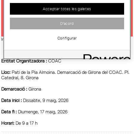
GIRONA, TEMPS DE FLORS: OASI,
Acceptar totes les galetes
DE CRISPU.STUDIO
D'acord
Configurar
Imatge:
© CRISPU.Studio
Entitat Organitzadora :
COAC
Lloc:
Pati de la Pia Almoina. Demarcació de Girona del COAC. Pl.
Catedral, 8. Girona
Demarcació :
Girona
Data inici :
Dissabte, 9 maig, 2026
Data fi :
Diumenge, 17 maig, 2026
Horari:
De 9 a 17 h