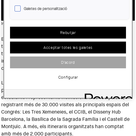
PARTICIPANTS DE 130 PAÏSOS
Galetes de personalització
Imatge:
© Anna Mas
Rebutjar
El
Congrés Mundial d'Arquitectes UIA 2026 Barcelona
ha
tancat avui les portes després de cinc dies d'activitats i
Acceptar totes les galetes
tres intenses jornades de conferències, debats i intercanvi
internacional al voltant dels grans reptes de l'arquitectura
D'acord
contemporània.
Configurar
L'esdeveniment ha superat les expectatives de
participació, reunint més de 10.000 professionals,
estudiants i representants institucionals de 130 països, i
registrant més de 30.000 visites als principals espais del
Congrés: Les Tres Xemeneies, el CCIB, el Disseny Hub
Barcelona, la Basílica de la Sagrada Família i el Castell de
Montjuïc. A més, els itineraris organitzats han comptat
amb més de 2.000 participants.