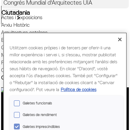
Congrés Mundial d'Arquitectes UIA
Ciutadania
Actes i Exposicions
Arxiu Històric
Arquitectura catalana
Biblioteca
Quaderns
Utilitzem cookies pròpies i de tercers per oferir-li una
millor experiència i servei i, si s'escau, mostrar publicitat
Mostra d'Arquitectura
relacionada amb les preferències mitjançant l'anàlisi dels
Premis Arquitec. Girona
seus hàbits de navegació. En clicar "D'acord", vostè
Oficina del Paisatge
accepta l'ús d'aquestes cookies. També pot "Configurar"
Centre Obert d'Arquitectura
o "Rebutjar" la instal·lació de cookies clicant a "Canviar
configuració". Pot veure la
Política de cookies
EL CONGRÉS MUNDIAL
Galetes funcionals
D'ARQUITECTES UIA 2026 BARCELONA
Galetes de rendiment
ES CLAUSURA SUPERANT LES
Galetes imprescindibles
EXPECTATIVES AMB MÉS DE 10.000