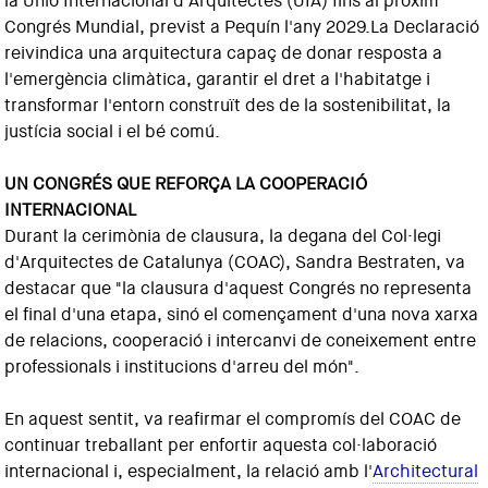
la Unió Internacional d'Arquitectes (UIA) fins al pròxim
Congrés Mundial, previst a Pequín l'any 2029.La Declaració
reivindica una arquitectura capaç de donar resposta a
l'emergència climàtica, garantir el dret a l'habitatge i
transformar l'entorn construït des de la sostenibilitat, la
justícia social i el bé comú.
UN CONGRÉS QUE REFORÇA LA COOPERACIÓ
INTERNACIONAL
Durant la cerimònia de clausura, la degana del Col·legi
d'Arquitectes de Catalunya (COAC), Sandra Bestraten, va
destacar que "la clausura d'aquest Congrés no representa
el final d'una etapa, sinó el començament d'una nova xarxa
de relacions, cooperació i intercanvi de coneixement entre
professionals i institucions d'arreu del món".
En aquest sentit, va reafirmar el compromís del COAC de
continuar treballant per enfortir aquesta col·laboració
internacional i, especialment, la relació amb l'
Architectural