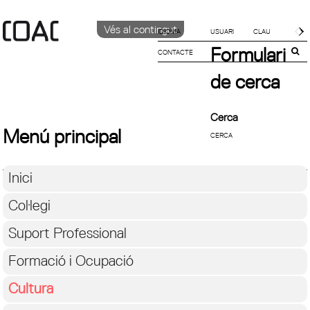
Vés al contingut
IDIOMA
Formulari
CONTACTE
CATALÀ
English
de cerca
ESPAÑOL
Cerca
Menú principal
Inici
Col·legi
Suport Professional
Formació i Ocupació
Cultura