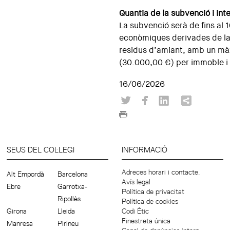
Quantia de la subvenció i int
La subvenció serà de fins al
econòmiques derivades de la r
residus d’amiant, amb un màx
(30.000,00 €) per immoble i 
16/06/2026
SEUS DEL COL·LEGI
INFORMACIÓ
Adreces horari i contacte.
Alt Empordà
Barcelona
Avís legal
Ebre
Garrotxa-
Política de privacitat
Ripollès
Política de cookies
Girona
Lleida
Codi Ètic
Finestreta única
Manresa
Pirineu