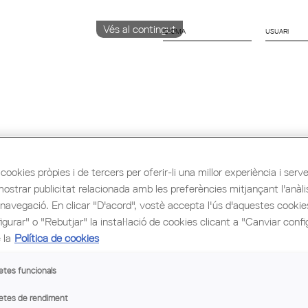
Vés al contingut
IDIOMA
CATALÀ
English
Español
ió i Ocupació
Cultura
Congrés Mundial d'Arq
cookies pròpies i de tercers per oferir-li una millor experiència i servei 
mostrar publicitat relacionada amb les preferències mitjançant l'anàli
 navegació. En clicar "D'acord", vostè accepta l'ús d'aquestes cooki
gurar" o "Rebutjar" la instal·lació de cookies clicant a "Canviar confi
 la
Política de cookies
etes funcionals
etes de rendiment