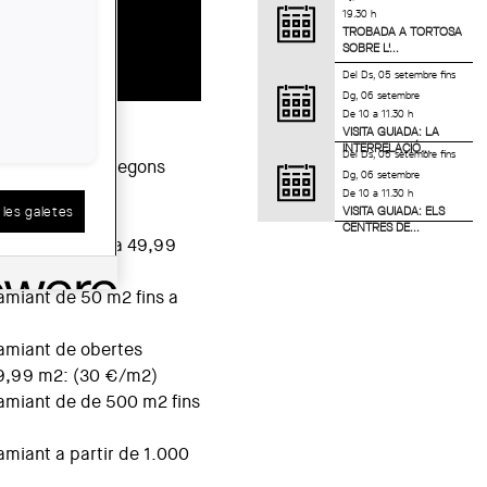
CONTINGUIN
19.30 h
TROBADA A TORTOSA
AMIANT
SOBRE L'...
Del
Ds, 05 setembre
fins
Dg, 06 setembre
De 10 a 11.30 h
VISITA GUIADA: LA
INTERRELACIÓ...
Del
Ds, 05 setembre
fins
amiant retirat segons
Dg, 06 setembre
De 10 a 11.30 h
les galetes
VISITA GUIADA: ELS
CENTRES DE...
amiant de fins a 49,99
amiant de 50 m2 fins a
amiant de obertes
99,99 m2: (30 €/m2)
amiant de de 500 m2 fins
amiant a partir de 1.000