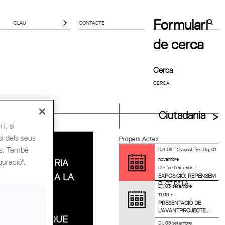
Formulari
CONTACTE
de cerca
Cerca
uitectes UIA
Ciutadania
i, si
si dels seus
Propers Actes
NOVA
es. També
Del
Dll, 10 agost
fins
Dg, 01
novembre
guració".
CONVOCATÒRIA
Des de l'exterior:...
D'AJUTS PER A LA
EXPOSICIÓ: REPENSEM
OLOT DE LA...
Dj, 03 setembre
RETIRADA DE
11.00 h
PRESENTACIÓ DE
RESIDUS DE
L’AVANTPROJECTE...
MATERIALS QUE
Dj, 03 setembre