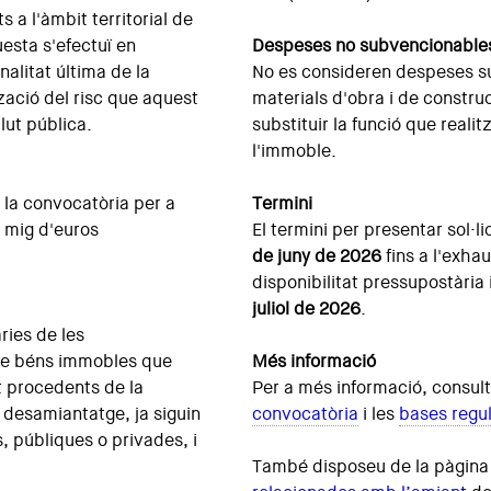
 a l'àmbit territorial de
esta s'efectuï en
Despeses no subvencionable
nalitat última de la
No es consideren despeses s
tzació del risc que aquest
materials d'obra i de constr
lut pública.
substituir la funció que realit
l'immoble.
a la convocatòria per a
Termini
i mig d'euros
El termini per presentar sol·l
de juny de 2026
fins a l'exha
disponibilitat pressupostària i
juliol de 2026
.
ries de les
 de béns immobles que
Més informació
 procedents de la
Per a més informació, consul
 desamiantatge, ja siguin
convocatòria
i les
bases regu
s, públiques o privades, i
També disposeu de la pàgin