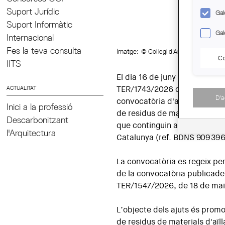
Suport Jurídic
Gal
Suport Informàtic
Gal
Internacional
Fes la teva consulta
Imatge:
© Col·legi d'Arquitectes de C
Co
IITS
El dia 16 de juny s’ha public
ACTUALITAT
TER/1743/2026 de 28 de maig 
D'
convocatòria d'ajuts destinats
Inici a la professió
de residus de materials d'aïl
Descarbonitzant
que continguin amiant, ubicats
l'Arquitectura
Catalunya (ref. BDNS 909396
La convocatòria es regeix pe
de la convocatòria publicade
TER/1547/2026, de 18 de mai
L’objecte dels ajuts és promo
de residus de materials d'aïl