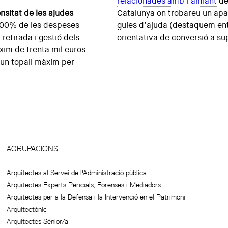
relacionades amb l’amiant
de
ensitat de les ajudes
Catalunya on trobareu un ap
 100% de les despeses
guies d’ajuda (destaquem entr
etirada i gestió dels
orientativa de conversió a sup
im de trenta mil euros
un topall màxim per
AGRUPACIONS
Arquitectes al Servei de l'Administració pública
Arquitectes Experts Pericials, Forenses i Mediadors
Arquitectes per a la Defensa i la Intervenció en el Patrimoni
Arquitectònic
Arquitectes Sènior/a