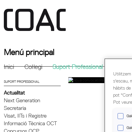
Menú principal
Inici
Col·legi
Suport Professional
Formac
Utilitzem 
s'escau, 
SUPORT PROFESSIONAL
hàbits de
Actualitat
pot "Confi
Next Generation
Pot veure
Secretaria
Visat, IITs i Registre
Gal
Informació Tècnica OCT
Gal
Concursos OCP