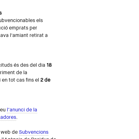
s
ubvencionables els
ucció emprats per
zava l'amiant retirat a
icituds és des del dia
18
uriment de la
 en tot cas fins el
2 de
teu
l’anunci de la
ladores
.
a web de
Subvencions