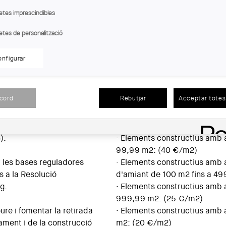
etes imprescindibles
etes de personalització
atalunya (COAC)
nfigurar
at al DOGC la Resolució
metre quadrat de material d'
per la qual s’obre una
l'escalat següent:
acord
Rebutjar
Acceptar totes 
 a la retirada, en origen,
lament i de la construcció
· Elements constructius amb 
 a l'àmbit territorial de
m2: (2.000 €)
).
· Elements constructius amb 
99,99 m2: (40 €/m2)
r les bases reguladores
· Elements constructius amb 
s a la Resolució
d'amiant de 100 m2 fins a 4
g.
· Elements constructius amb 
999,99 m2: (25 €/m2)
ure i fomentar la retirada
· Elements constructius amb 
lament i de la construcció
m2: (20 €/m2)