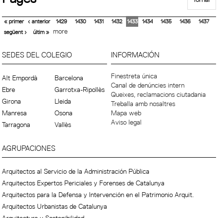
« primer
‹ anterior
1429
1430
1431
1432
1433
1434
1435
1436
1437
more
següent ›
últim »
SEDES DEL COLEGIO
INFORMACIÓN
Finestreta única
Alt Empordà
Barcelona
Canal de denúncies intern
Ebre
Garrotxa-Ripollès
Queixes, reclamacions ciutadania
Girona
Lleida
Treballa amb nosaltres
Manresa
Osona
Mapa web
Aviso legal
Tarragona
Vallès
AGRUPACIONES
Arquitectos al Servicio de la Administración Pública
Arquitectos Expertos Periciales y Forenses de Catalunya
Arquitectos para la Defensa y Intervención en el Patrimonio Arquit.
Arquitectos Urbanistas de Catalunya