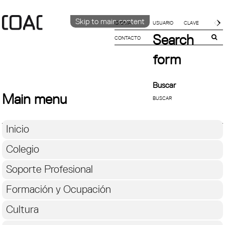
Skip to main content
IDIOMA
Search
CONTACTO
CATALÀ
ENGLISH
form
ESPAÑOL
Buscar
Main menu
Inicio
Colegio
Soporte Profesional
Formación y Ocupación
Cultura