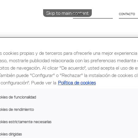
Skip to main content
IDIOMA
CONTACTO
CATALÀ
ENGLISH
ESPAÑOL
s cookies propias y de terceros para ofrecerle una mejor experiencia 
caso, mostrarle publicidad relacionada con las preferencias mediante e
bitos de navegación. Al clicar "De acuerdo", usted acepta el uso de e
rmación y Ocupación
Cultura
Congreso Mu
También puede "Configurar" o "Rechazar" la instalación de cookies c
configuración". Puede ver la
Política de cookies
kies de funcionalidad
kies de rendimiento
kies estrictamente necesarias
kies dirigidas