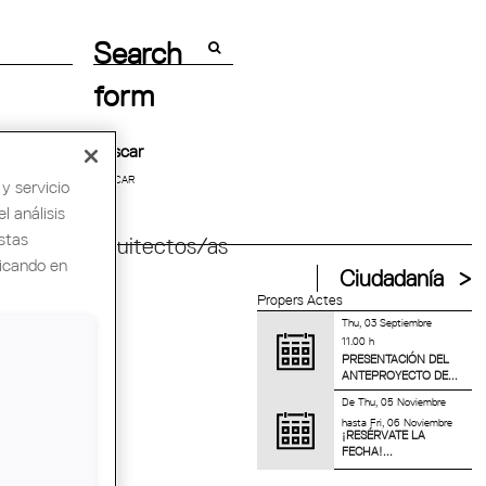
Search
form
Buscar
y servicio
l análisis
stas
ndial de Arquitectos/as
licando en
Ciudadanía
Propers Actes
Thu, 03 Septiembre
11.00 h
PRESENTACIÓN DEL
ANTEPROYECTO DE...
De
Thu, 05 Noviembre
hasta
Fri, 06 Noviembre
¡RESÉRVATE LA
FECHA!...