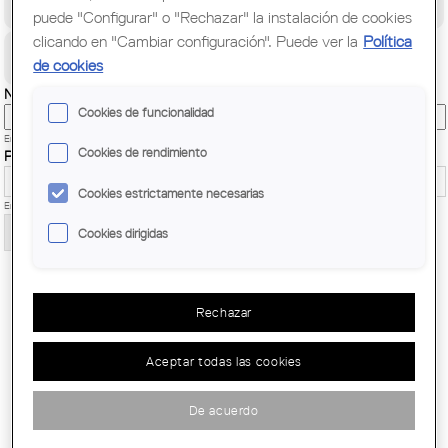
Congreso Mundial de Arquitectos/as
puede "Configurar" o "Rechazar" la instalación de cookies
clicando en "Cambiar configuración". Puede ver la
Política
Ciudadanía
de cookies
Nombre de usuario
*
Cookies de funcionalidad
Enter your COL·LEGI D'ARQUITECTES DE CATALUNYA username.
Cookies de rendimiento
Password
*
Cookies estrictamente necesarias
Enter the password that accompanies your username.
Cookies dirigidas
Rechazar
Aceptar todas las cookies
De acuerdo