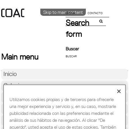
Skip to main content
IDIOMA
CONTACTO
Search
CATALÀ
ENGLISH
form
ESPAÑOL
Buscar
Main menu
Inicio
Colegio
Soporte Profesional
Utilizamos cookies propias y de terceros para ofrecerle
una mejor experiencia y servicio y, en su caso, mostrarle
Formación y Ocupación
publicidad relacionada con las preferencias mediante el
Cultura
análisis de sus hábitos de navegación. Al clicar "De
acuerdo", usted acepta el uso de estas cookies. También