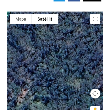
Mapa
Satèl·lit