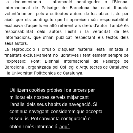
La documentació i informació contingudes a l'Biennal
Internacional de Paisatge de Barcelona ha estat lliurada
voluntàriament pels arquitectes autors de les obres i, és per
això, que els continguts que hi apareixen són responsabilitat
exclusiva d'aquells en allò referent als drets d'autor. També és
responsabilitat dels autors l'estil i la veracitat de les
informacions, que s'han publicat respectant els textos dels
seus autors.
La reproducció i difusió d'aquest material està limitada a
finalitats exclusivament no lucratives i fent esment sempre de
l'expressió: Font: Biennal Internacional de Paisatge de
Barcelona , organitzada pel Col·legi d'Arquitectes de Catalunya
i la Universitat Politècnica de Catalunya.
© fotografies dels seus autors / © fotos by authors
Utilitzem cookies pròpies i de tercers per
SEU COAC
millorar els nostres serveis mitjançant
l'anàlisi dels seus hàbits de navegació. Si
Carrer Arcs 1-3, 4ª planta
continua navegant, considerem que accepta
08002 Barcelona / Catalunya / Espanya
Telèfon:
el seu ús. Pot canviar la configuració o
+34.93.552.08.42
obtenir més informació
aquí.