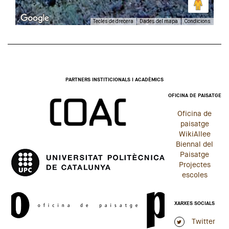
Tecles de drecera
Dades del mapa
Condicions
PARTNERS INSTITICIONALS I ACADÈMICS
OFICINA DE PAISATGE
Oficina de
paisatge
WikiAllee
Biennal del
Paisatge
Projectes
escoles
XARXES SOCIALS
Twitter