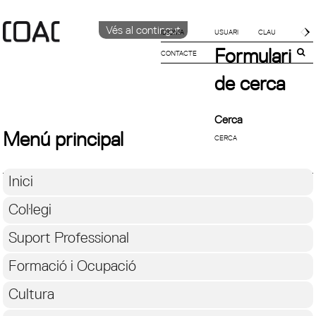
Vés al contingut
IDIOMA
Formulari
CONTACTE
CATALÀ
ENGLISH
de cerca
ESPAÑOL
Cerca
Menú principal
Inici
Col·legi
Suport Professional
Formació i Ocupació
Cultura