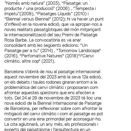
“Només amb natura” (2003), “Paisatge: un
producte / una producció” (2006) , “Tempesta i
ímpetu”(2008), “Paisatges Líquids” (2010) i
"Biennal versus Biennal" (2012); hi va haver un punt
d’inflexió en la novena edició, que va apropar-nos a
noves realitats paisatgístiques del món mitjançant
la internacionalització del seu Premi de Paisatge
Rosa Barba. La convocatòria es va anar
consolidant amb les següents edicions: “Un
Paisatge per a tu” (2014) , "Tomorrow Landscape"
(2016), "Perfomative Natures" (2018)"i"Canvi
climàtic, altre cop" (2021).
Barcelona s’obrirà de nou al paisatge internacional
aquest noviembre del 2023 amb la seva 12a edició,
on els debats i taules rodones giraran entorn a la
problemàtica del canvi climàtic i proposaran com
afrontar aquestes qüestions que ens afecten a
tots. Del 24 al 28 de novembre de 2023 té lloc una
nova edició de la Biennal Internacional de Paisatge
de Barcelona, per reflexionar sobre com afrontar la
mitigació del canvi climàtic i com el paisatge es pot
convertir en una eina primordial per aconseguir-ho.
La cita aglutinarà, un any més, els professionals i
experts del paisatgisme i l'arquitectura en un