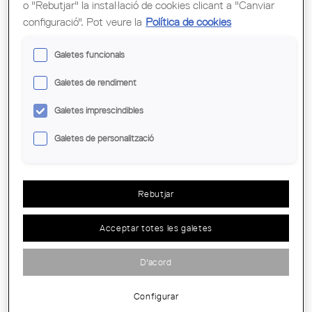
o "Rebutjar" la instal·lació de cookies clicant a "Canviar
configuració". Pot veure la
Política de cookies
Galetes funcionals
PREMI EMERGENT D’ARQUITECTURA I
Galetes de rendiment
BIOCONSTRUCCIÓ
Galetes imprescindibles
Galetes de personalització
Rebutjar
Acceptar totes les galetes
D'acord
Configurar