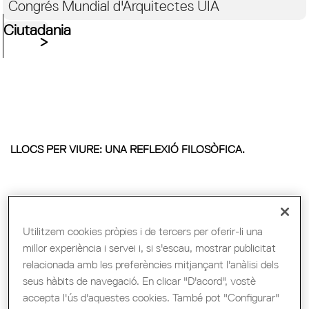
Congrés Mundial d'Arquitectes UIA
Ciutadania
LLOCS PER VIURE: UNA REFLEXIÓ FILOSÒFICA.
Utilitzem cookies pròpies i de tercers per oferir-li una
millor experiència i servei i, si s'escau, mostrar publicitat
relacionada amb les preferències mitjançant l'anàlisi dels
seus hàbits de navegació. En clicar "D'acord", vostè
accepta l'ús d'aquestes cookies. També pot "Configurar"