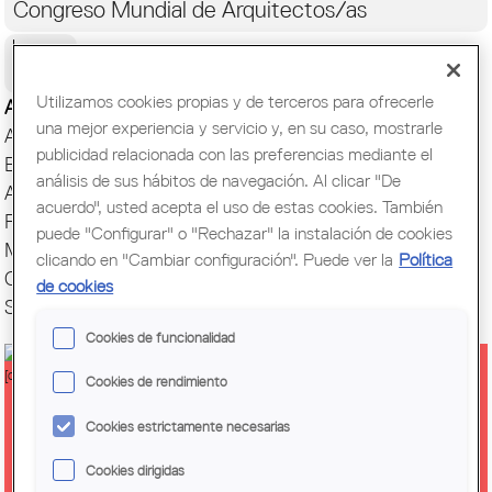
Congreso Mundial de Arquitectos/as
Ciudadanía
Utilizamos cookies propias y de terceros para ofrecerle
Actualidad
una mejor experiencia y servicio y, en su caso, mostrarle
Actos y Exposiciones
publicidad relacionada con las preferencias mediante el
Biblioteca
análisis de sus hábitos de navegación. Al clicar "De
Archivo histórico
acuerdo", usted acepta el uso de estas cookies. También
Publicaciones
puede "Configurar" o "Rechazar" la instalación de cookies
Muestras de Arquitectura
clicando en "Cambiar configuración". Puede ver la
Política
Oficina del Paisaje
de cookies
Setmana Arquitectura
Cookies de funcionalidad
Cookies de rendimiento
CIERRE DEL CICLO AVANTGUARDA
Cookies estrictamente necesarias
| [M] MASTERCLASS | MARIONA
Cookies dirigidas
GENÍS · 'APRENDER [CON Y DESDE]