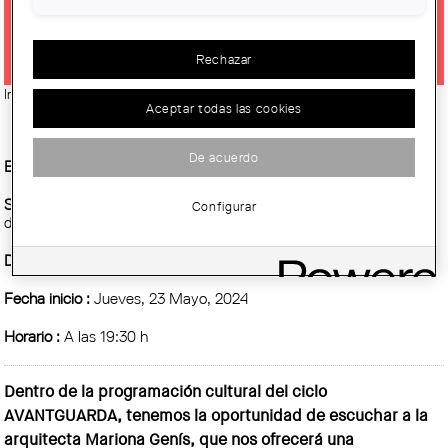
LA ARQUITECTURA'
Rechazar
Imatge:
© Mariona Genís
Aceptar todas las cookies
De acuerdo
Entidad Organizadora :
Centre Obert d’Arquitectura, COAC
Sitio :
Sala de actos de la Demarcación de Tarragona del Colegio
Configurar
de Arquitectos de Cataluña (COAC)
Demarcación :
Tarragona
Fecha inicio :
Jueves, 23 Mayo, 2024
Horario :
A las 19:30 h
Dentro de la programación cultural del ciclo
AVANTGUARDA, tenemos la oportunidad de escuchar a la
arquitecta Mariona Genís, que nos ofrecerá una