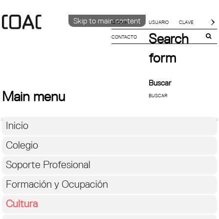
Skip to main content
IDIOMA
Search
CONTACTO
CATALÀ
ENGLISH
form
ESPAÑOL
Buscar
Main menu
Inicio
Colegio
Soporte Profesional
Formación y Ocupación
Cultura