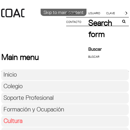
Skip to main content
IDIOMA
Search
CONTACTO
CATALÀ
English
form
ESPAÑOL
Buscar
Main menu
Inicio
Colegio
Soporte Profesional
Formación y Ocupación
Cultura