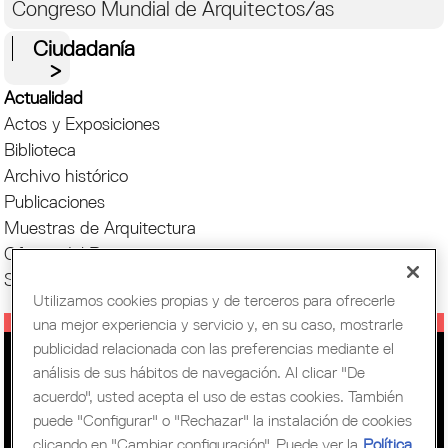
Congreso Mundial de Arquitectos/as
Ciudadanía
Actualidad
Actos y Exposiciones
Biblioteca
Archivo histórico
Publicaciones
Muestras de Arquitectura
Oficina del Paisaje
Setmana Arquitectura
Utilizamos cookies propias y de terceros para ofrecerle
una mejor experiencia y servicio y, en su caso, mostrarle
publicidad relacionada con las preferencias mediante el
EXPOSICIÓN "INTERIOR EXTERIOR
análisis de sus hábitos de navegación. Al clicar "De
/ INSIDE OUTSIDE"
acuerdo", usted acepta el uso de estas cookies. También
puede "Configurar" o "Rechazar" la instalación de cookies
clicando en "Cambiar configuración". Puede ver la
Política