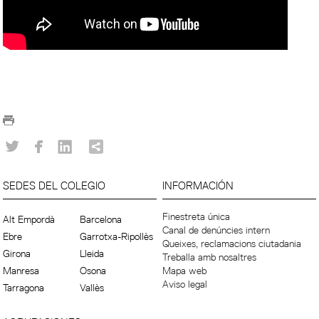
SEDES DEL COLEGIO
INFORMACIÓN
Finestreta única
Alt Empordà
Barcelona
Canal de denúncies intern
Ebre
Garrotxa-Ripollès
Queixes, reclamacions ciutadania
Girona
Lleida
Treballa amb nosaltres
Manresa
Osona
Mapa web
Aviso legal
Tarragona
Vallès