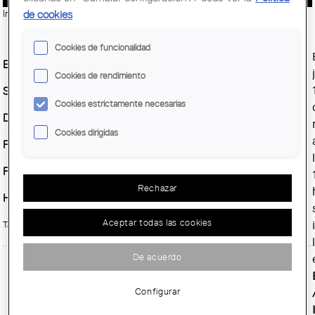
de cookies
Imatge:
© Lourdes Jansana
Cookies de funcionalidad
Entidad Organizadora :
COAC
Cookies de rendimiento
Sitio :
espai Picasso
Cookies estrictamente necesarias
Demarcación :
Barcelona
Cookies dirigidas
Fecha inicio :
Jueves, 19 Noviembre, 2015
Fecha fin :
Jueves, 10 Diciembre, 2015
Rechazar
Horario :
de 10h a 20h
Aceptar todas las cookies
Tarja digital:
De acuerdo
Configurar