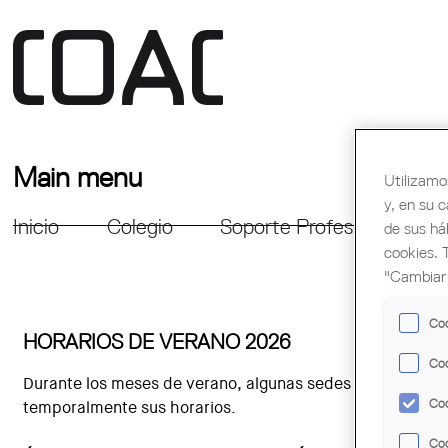
Main menu
Utilizamo
y, en su 
Inicio
Colegio
Soporte Profesional
Fo
de sus há
cookies. 
"Cambiar 
Coo
HORARIOS DE VERANO 2026
Coo
Durante los meses de verano, algunas sedes del Colegio 
Coo
temporalmente sus horarios.
Coo