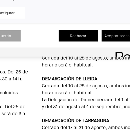
DEMARCACIÓN DE LAS COMARCAS CENT
Cerrada del 10 al 14 de agosto, ambos inc
nfigurar
e, el horario
de septiembre, el horario de atención gene
 h. El
atención telefónica de Visado de 10 a 14 
Además, la sede de Vic cerrará el 6 de juli
cuerdo
Rechazar
Aceptar todas 
de Manresa el 31 de agosto.
 atención
io de
DEMARCACIÓN DEL EBRO
Cerrada del 10 al 28 de agosto, ambos incl
horario será el habitual.
os. Del 25 de
.30 a 14 h.
DEMARCACIÓN DE LLEIDA
Cerrada del 10 al 28 de agosto, ambos incl
ncluidos.
horario será el habitual.
La Delegación del Pirineo cerrará del 1 al 7
s. Del 25 de
y del 31 de agosto al 4 de septiembre, inc
o será de 9 a
DEMARCACIÓN DE TARRAGONA
Cerrada del 17 al 31 de agosto, ambos incl