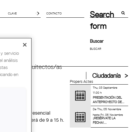
Search
CONTACTO
form
Buscar
y servicio
l análisis
ndial de Arquitectos/as
stas
licando en
Ciudadanía
Propers Actes
Thu, 03 Septiembre
11.00 h
PRESENTACIÓN DEL
ANTEPROYECTO DE...
De
Thu, 05 Noviembre
o de atención presencial
hasta
Fri, 06 Noviembre
¡RESÉRVATE LA
na de agosto será de 9 a 15 h.
FECHA!...