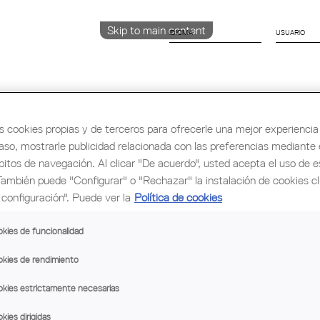
Skip to main content
IDIOMA
CATALÀ
English
ESPAÑOL
s cookies propias y de terceros para ofrecerle una mejor experiencia 
caso, mostrarle publicidad relacionada con las preferencias mediante e
rmación y Ocupación
Cultura
Congreso Mu
bitos de navegación. Al clicar "De acuerdo", usted acepta el uso de e
También puede "Configurar" o "Rechazar" la instalación de cookies c
configuración". Puede ver la
Política de cookies
kies de funcionalidad
kies de rendimiento
modifican
28 de agosto, ambos incluidos. El horari
kies estrictamente necesarias
durante el mes de julio y la primera sema
kies dirigidas