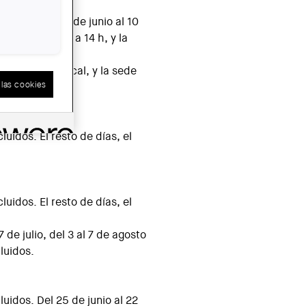
RALES
luidos. Del 25 de junio al 10
ral será de 9 a 14 h, y la
h.
o por fiesta local, y la sede
las cookies
uidos. El resto de días, el
uidos. El resto de días, el
 de julio, del 3 al 7 de agosto
luidos.
uidos. Del 25 de junio al 22