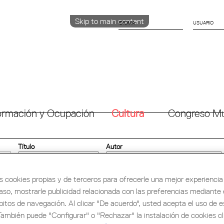
Skip to main content
IDIOMA
CATALÀ
ENGLISH
ESPAÑOL
rmación y Ocupación
Cultura
Congreso Mu
Título
Autor
Edition
finalistes
s cookies propias y de terceros para ofrecerle una mejor experiencia 
caso, mostrarle publicidad relacionada con las preferencias mediante e
bitos de navegación. Al clicar "De acuerdo", usted acepta el uso de e
También puede "Configurar" o "Rechazar" la instalación de cookies c