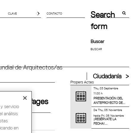
Search
CONTACTO
form
Buscar
ndial de Arquitectos/as
Ciudadanía
Propers Actes
Thu, 03 Septiembre
11.00 h
PRESENTACIÓN DEL
Pages
ANTEPROYECTO DE...
y servicio
De
Thu, 05 Noviembre
l análisis
hasta
Fri, 06 Noviembre
¡RESÉRVATE LA
stas
FECHA!...
licando en