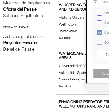
"Cambiar 
Muestras de Arquitectura
WHISPERING TALES: USIN
Oficina del Paisaje
AND INDIGENOUS VALUES
Coo
Setmana Arquitectura
Victoria University of Wellingt
Coo
Wellington
OFICINA DEL PAISAJE
Hannah Carson
Coo
Archivo digital bienales
12a Edició
Proyectos Escuelas
Coo
Bienal del Paisaje
WATERSCAPE DESIGN PROJEC
Co
AREA 3
Universidad de Valladolid
Valladolid - Spain
De a
Florence Lalande, Maria Valentina Gonzal
12a Edició
ENVISIONING PREDATOR FR
WELLINGTON’S RARE AND E