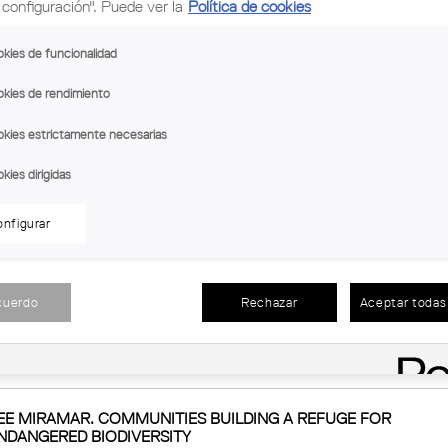
configuración". Puede ver la
Política de cookies
G TECHNOLOGY TO ENHANCE CULTURAL LANDSCAPES
kies de funcionalidad
on
kies de rendimiento
kies estrictamente necesarias
kies dirigidas
T_ CANAL DE CASTILLA IN VALLADOLID (SPAIN) _
nfigurar
cuerdo
Rechazar
Aceptar todas 
es, Cristofer Muñoz
EE MIRAMAR. COMMUNITIES BUILDING A REFUGE FOR
NDANGERED BIODIVERSITY