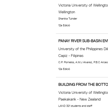
Victoria University of Wellingt
Wellington
Shanika Tuinder
12a Edició
PANAY RIVER SUB-BASIN EN
University of the Philippines D
Capiz - Filipinas
C.P. Pornelos, A.M.J Alvarez, P.B.C Arceo
12a Edició
BUILDING FROM THE BOTTO
Victoria University of Wellingt
Paekakarik - New Zealand
LAND 321 students and staff