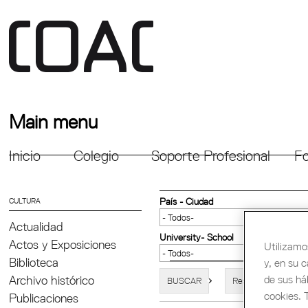
Main menu
Inicio
Colegio
Soporte Profesional
Fo
CULTURA
País - Ciudad
Actualidad
University- School
Actos y Exposiciones
Utilizamo
Biblioteca
y, en su 
de sus há
Archivo histórico
cookies. 
Publicaciones