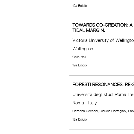
12a Edició
TOWARDS CO-CREATION: A 
TIDAL MARGIN.
Victoria University of Wellingt
Wellington
Celia Hall
12a Edició
FORESTI RESONANCES. RE-S
Università degli studi Roma Tre
Roma - Italy
Caterina Cecconi, Claudia Cortegiani, Pao
12a Edició