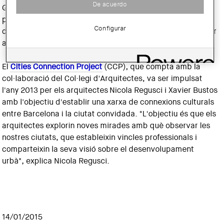
De acuerdo
GENEVA, que es va poder veure a l’Arts Santa Mònica el
passat mes de novembre i que recollia 20 projectes
Configurar
d’habitatge col·lectiu realitzats en els darrers deu anys per
arquitectes de Ginebra.
El
Cities Connection Project
(CCP), que compta amb la
col·laboració del Col·legi d'Arquitectes, va ser impulsat
l'any 2013 per els arquitectes Nicola Regusci i Xavier Bustos
amb l'objectiu d'establir una xarxa de connexions culturals
entre Barcelona i la ciutat convidada. "L'objectiu és que els
arquitectes explorin noves mirades amb què observar les
nostres ciutats, que estableixin vincles professionals i
comparteixin la seva visió sobre el desenvolupament
urbà", explica Nicola Regusci.
14/01/2015