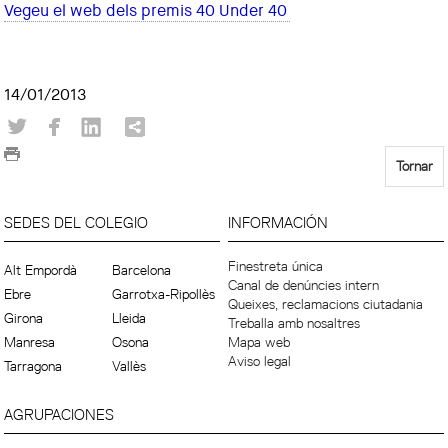
Vegeu el web dels premis 40 Under 40
14/01/2013
Tornar
SEDES DEL COLEGIO
INFORMACIÓN
Finestreta única
Alt Empordà
Barcelona
Canal de denúncies intern
Ebre
Garrotxa-Ripollès
Queixes, reclamacions ciutadania
Girona
Lleida
Treballa amb nosaltres
Manresa
Osona
Mapa web
Aviso legal
Tarragona
Vallès
AGRUPACIONES