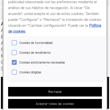
publicidad relacionada con las preferencias mediante el
Congreso Mundial de Arquitectos/as
análisis de sus hábitos de navegación. Al clicar "De
Ciudadanía
acuerdo", usted acepta el uso de estas cookies. También
puede "Configurar" o "Rechazar" la instalación de cookies
Actualidad
clicando en "Cambiar configuración". Puede ver la
Política
Actos y Exposiciones
de cookies
Biblioteca
Archivo histórico
Cookies de funcionalidad
Publicaciones
Cookies de rendimiento
Muestras de Arquitectura
Oficina del Paisaje
Cookies estrictamente necesarias
Setmana Arquitectura
Cookies dirigidas
PREMI INTERNACIONAL A PEPE
Rechazar
GASCÓN
Aceptar todas las cookies