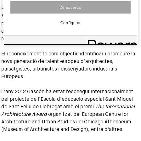
De acuerdo
Pepe Gascón (Barcelona, 1973) ha estat premiat amb
l'Europe 40 Under 40 International Award 2012
, organitzat
Configurar
pel European Centre for Architecture and Urban Studies,
que distingeix anualment a 40 arquitectes europeus
menors de 40 anys.
El reconeixement té com objectiu identificar i promoure la
nova generació de talent europeu d’arquitectes,
paisatgistes, urbanistes i dissenyadors industrials
Europeus.
L’any 2012 Gascón ha estat reconegut internacionalment
pel projecte de l’Escola d’educació especial Sant Miquel
de Sant Feliu de Llobregat amb el premi
The International
Architecture Award
organitzat pel European Centre for
Architecture and Urban Studies i el Chicago Athenaeum
(Museum of Architecture and Design), entre d'altres.