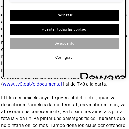
"Allà és on va començar tot... Allà és on vaig entendre fins
on podia arribar", va dir Picasso als seus biògrafs els últims
Rechazar
anys de la seva vida. D'aquí ve el títol d'"On tot va
començar... Picasso i Barcelona", de Jaume Boix, l'estrena
Aceptar todas las cookies
de l'espai del 33 "El documental" del dijous 14 de març amb
motiu de la celebració dels 50 anys del Museu Picasso. El
De acuerdo
documental inclou imatges dels frisos de la seu de plaça
Nova, realitzats per Carl Nesjar a partir dels dibuixos de
Configurar
l’artista malagueny. El documental s’emet el dijous 14 de
març a les 22.40 h al Canal 33. Després de la seva estrena,
el documental també es podrà veure al web del programa
(
www.tv3.cat/eldocumental
i al de TV3 a la carta.
El film segueix els anys de joventut del pintor, quan va
descobrir a Barcelona la modernitat, es va obrir al món, va
atresorar uns coneixements, va teixir unes amistats per a
tota la vida i hi va pintar uns paisatges físics i humans que
no pintaria enlloc més. També dóna les claus per entendre