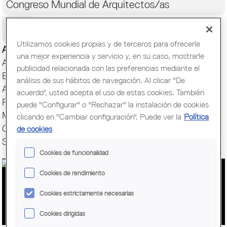
Congreso Mundial de Arquitectos/as
Ciudadanía
Utilizamos cookies propias y de terceros para ofrecerle
Actualidad
una mejor experiencia y servicio y, en su caso, mostrarle
Actos y Exposiciones
publicidad relacionada con las preferencias mediante el
Biblioteca
análisis de sus hábitos de navegación. Al clicar "De
Archivo histórico
acuerdo", usted acepta el uso de estas cookies. También
Publicaciones
puede "Configurar" o "Rechazar" la instalación de cookies
Muestras de Arquitectura
clicando en "Cambiar configuración". Puede ver la
Política
Oficina del Paisaje
de cookies
Setmana Arquitectura
Cookies de funcionalidad
Cookies de rendimiento
"ON TOT VA COMENÇAR... PICASSO I
Cookies estrictamente necesarias
BARCELONA"
Cookies dirigidas