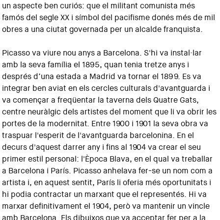
un aspecte ben curiós: que el militant comunista més
famós del segle XX i símbol del pacifisme donés més de mil
obres a una ciutat governada per un alcalde franquista.
Picasso va viure nou anys a Barcelona. S'hi va instal·lar
amb la seva família el 1895, quan tenia tretze anys i
després d’una estada a Madrid va tornar el 1899. Es va
integrar ben aviat en els cercles culturals d'avantguarda i
va començar a freqüentar la taverna dels Quatre Gats,
centre neuràlgic dels artistes del moment que li va obrir les
portes de la modernitat. Entre 1900 i 1901 la seva obra va
traspuar l'esperit de l'avantguarda barcelonina. En el
decurs d'aquest darrer any i fins al 1904 va crear el seu
primer estil personal: l'Època Blava, en el qual va treballar
a Barcelona i París. Picasso anhelava fer-se un nom com a
artista i, en aquest sentit, París li oferia més oportunitats i
hi podia contractar un marxant que el representés. Hi va
marxar definitivament el 1904, però va mantenir un vincle
amb Barcelona. Els dibuixos que va acceptar fer per a la