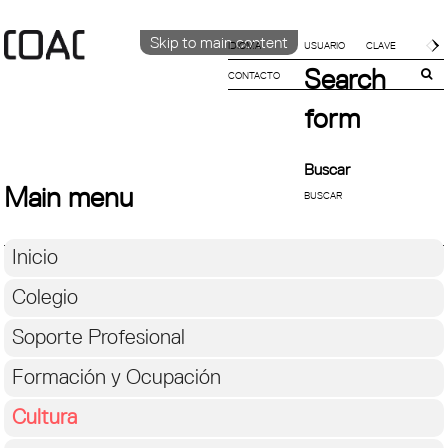
Skip to main content
IDIOMA
Search
CONTACTO
CATALÀ
English
form
ESPAÑOL
Buscar
Main menu
Inicio
Colegio
Soporte Profesional
Formación y Ocupación
Cultura