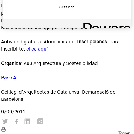
Frederick nos descubrirá su despensa de luz, colores y
Settings
palabras, y nos llevará a pensar en el sol y la luz, y la
manera en que podemos aprovechar su energía.
Realización de collage por transparencia.
Actividad gratuita. Aforo limitado.
Inscripciones
: para
inscribirte,
clica aquí
Organiza
: AuS Arquitectura y Sostenibilidad
Base A
Col.legi d’Arquitectes de Catalunya. Demarcació de
Barcelona
9/09/2014
Tornar