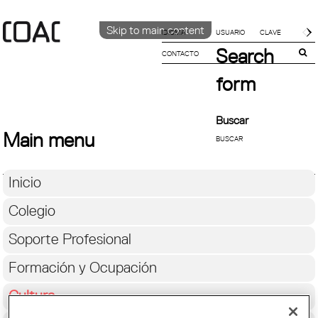
Skip to main content
IDIOMA
Search
CONTACTO
CATALÀ
ENGLISH
form
ESPAÑOL
Buscar
Main menu
Inicio
Colegio
Soporte Profesional
Formación y Ocupación
Cultura