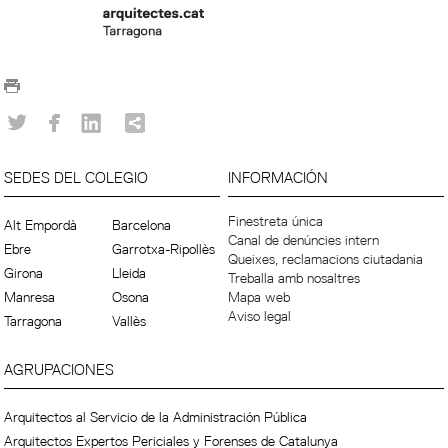
SEDES DEL COLEGIO
INFORMACIÓN
Finestreta única
Alt Empordà
Barcelona
Canal de denúncies intern
Ebre
Garrotxa-Ripollès
Queixes, reclamacions ciutadania
Girona
Lleida
Treballa amb nosaltres
Manresa
Osona
Mapa web
Aviso legal
Tarragona
Vallès
AGRUPACIONES
Arquitectos al Servicio de la Administración Pública
Arquitectos Expertos Periciales y Forenses de Catalunya