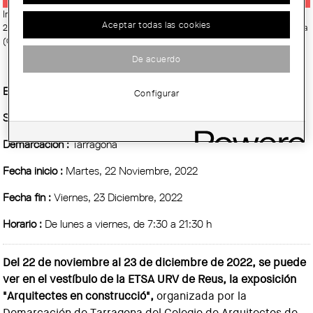
Imatge:
Arquitectes en construcció. Exposición proyectos final de carrera
Aceptar todas las cookies
2007-2021. © Demarcación de Tarragona del Colegio de Arquitectos de Cataluña
(COAC)
De acuerdo
Entidad Organizadora :
COAC
Configurar
Sitio :
Vestíbulo de la ETSA URV, Avda. de la Universidad, Reus
Demarcación :
Tarragona
Fecha inicio :
Martes, 22 Noviembre, 2022
Fecha fin :
Viernes, 23 Diciembre, 2022
Horario :
De lunes a viernes, de 7:30 a 21:30 h
Del 22 de noviembre al 23 de diciembre de 2022, se puede
ver en el vestíbulo de la ETSA URV de Reus, la exposición
"Arquitectes en construcció",
organizada por la
Demarcación de Tarragona del Colegio de Arquitectos de