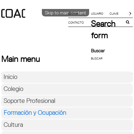
Skip to main content
IDIOMA
Search
CONTACTO
CATALÀ
ENGLISH
form
ESPAÑOL
Buscar
Main menu
Inicio
Colegio
Soporte Profesional
Formación y Ocupación
Cultura