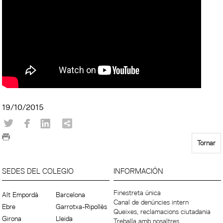
19/10/2015
Tornar
SEDES DEL COLEGIO
INFORMACIÓN
Finestreta única
Alt Empordà
Barcelona
Canal de denúncies intern
Ebre
Garrotxa-Ripollès
Queixes, reclamacions ciutadania
Girona
Lleida
Treballa amb nosaltres