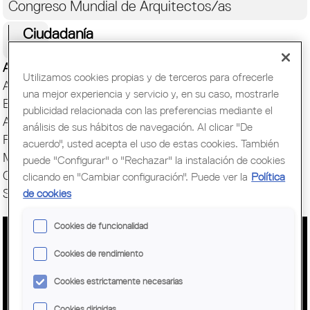
Congreso Mundial de Arquitectos/as
Ciudadanía
Actualidad
Utilizamos cookies propias y de terceros para ofrecerle
Actos y Exposiciones
una mejor experiencia y servicio y, en su caso, mostrarle
Biblioteca
publicidad relacionada con las preferencias mediante el
Archivo histórico
análisis de sus hábitos de navegación. Al clicar "De
Publicaciones
acuerdo", usted acepta el uso de estas cookies. También
Muestras de Arquitectura
puede "Configurar" o "Rechazar" la instalación de cookies
Oficina del Paisaje
clicando en "Cambiar configuración". Puede ver la
Política
Setmana Arquitectura
de cookies
Cookies de funcionalidad
EL COAC PRESENTA LA AGENDA DE
Cookies de rendimiento
ARQUITECTURA CON EL CONSELLER
Cookies estrictamente necesarias
MASCARELL
Cookies dirigidas