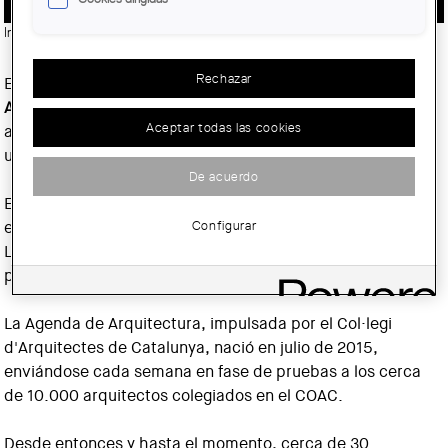
Imatge:
© Col·legi d'Arquitectes de Catalunya (COAC)
Rechazar
El pasado 14 de octubre el COAC presentó la
Agenda de
Arquitectura
, un nuevo canal informativo para difundir la
Aceptar todas las cookies
actividad cultural relacionada con la arquitectura, el
urbanismo y el diseño que sucede en nuestro territorio.
De acuerdo
El acto contó con la intervención del consejero de Cultura
Configurar
en funciones, Ferran Mascarell, y del decano del COAC,
Lluís Comerón, y la asistencia de las instituciones que ya
participan en el proyecto
La Agenda de Arquitectura, impulsada por el Col·legi
d'Arquitectes de Catalunya, nació en julio de 2015,
enviándose cada semana en fase de pruebas a los cerca
de 10.000 arquitectos colegiados en el COAC
.
Desde entonces y hasta el momento, cerca de 30