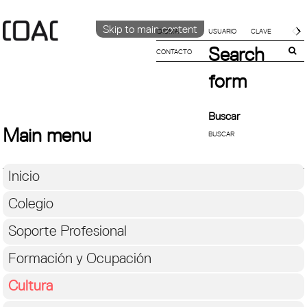
Skip to main content
IDIOMA
Search
CONTACTO
CATALÀ
ENGLISH
form
ESPAÑOL
Buscar
Main menu
Inicio
Colegio
Soporte Profesional
Formación y Ocupación
Cultura