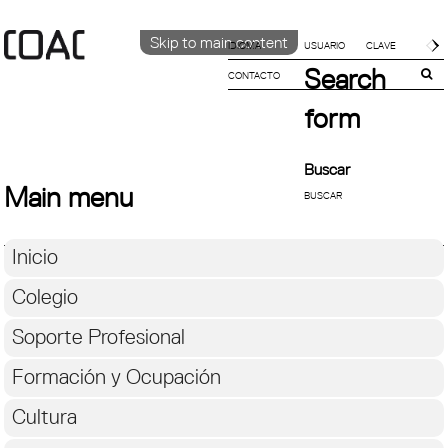
Skip to main content
IDIOMA
Search
CONTACTO
CATALÀ
English
form
ESPAÑOL
Buscar
Main menu
Inicio
Colegio
Soporte Profesional
Formación y Ocupación
Cultura