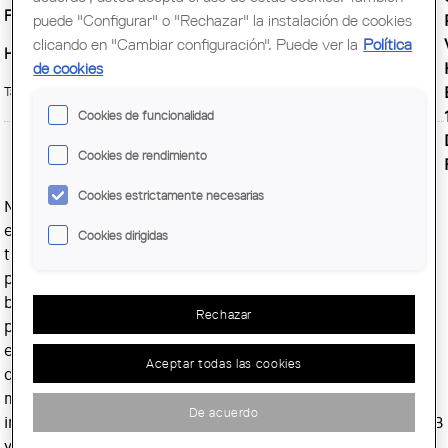
Fecha fin :
Sabado, 1 Febrero, 2014
puede "Configurar" o "Rechazar" la instalación de cookies
clicando en "Cambiar configuración". Puede ver la
Política
Horario :
de lunes a viernes de 10h a 20h, sábado de 10h a 14h
de cookies
Tarja digital:
Cookies de funcionalidad
Cookies de rendimiento
Cookies estrictamente necesarias
Nuestra propuesta de tribunal de proyecto final de carrera
en la ETSAB comenzó el año 2010. Queríamos formar un
Cookies dirigidas
tribunal con unas características diferentes, empezando
por su composición, en la que todas somos mujeres, y
bajando la media de edad del mismo. Estas son unas
Rechazar
primeras cuestiones formales, no exentas de importancia,
especialmente la de la composición femenina, debido a
Aceptar todas las cookies
que los tribunales son todavía hoy mayoritariamente
masculinos. Por tanto, consideramos que este hecho es
De acuerdo
importante para la visibilidad de las profesoras en la ETSAB
y para valorar otras formas de enfocar la enseñanza y la