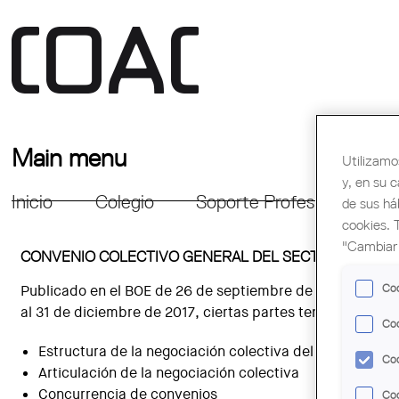
Main menu
Utilizamo
y, en su 
Inicio
Colegio
Soporte Profesional
Fo
de sus há
cookies. 
"Cambiar 
CONVENIO COLECTIVO GENERAL DEL SECTOR DE LA C
Coo
Publicado en el BOE de 26 de septiembre de 2017 el
Conve
al 31 de diciembre de 2017, ciertas partes tendrán vigenci
Coo
Estructura de la negociación colectiva del sector
Coo
Articulación de la negociación colectiva
Concurrencia de convenios
Coo