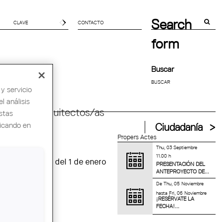
Search
CONTACTO
form
Buscar
y servicio
l análisis
ndial de Arquitectos/as
stas
licando en
Ciudadanía
Propers Actes
Thu, 03 Septiembre
11.00 h
su vigencia es del 1 de enero
PRESENTACIÓN DEL
ANTEPROYECTO DE...
De
Thu, 05 Noviembre
hasta
Fri, 06 Noviembre
¡RESÉRVATE LA
FECHA!...