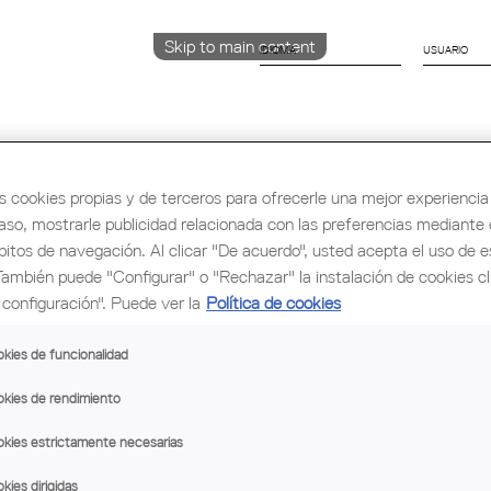
Skip to main content
IDIOMA
Català
English
ESPAÑOL
s cookies propias y de terceros para ofrecerle una mejor experiencia 
caso, mostrarle publicidad relacionada con las preferencias mediante e
rmación y Ocupación
Cultura
Congreso Mu
bitos de navegación. Al clicar "De acuerdo", usted acepta el uso de e
También puede "Configurar" o "Rechazar" la instalación de cookies c
configuración". Puede ver la
Política de cookies
ONSTRUCCIÓN 2017
kies de funcionalidad
nio colectivo general del sector de la construcción
.
Aunque 
a hasta el 31/12/2022, según especifica su art. 7 :
kies de rendimiento
kies estrictamente necesarias
kies dirigidas