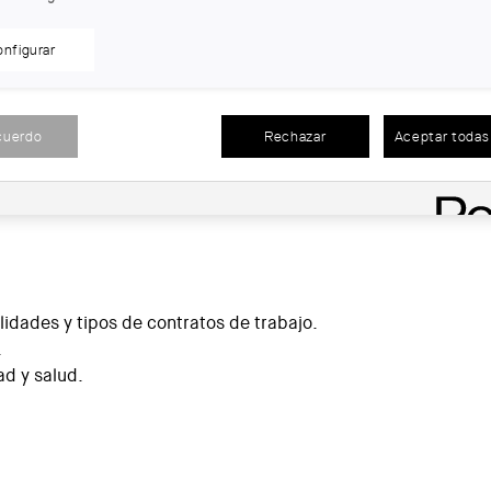
nfigurar
 de carreteras o vías férreas, redes de agua, concesiones m
ías públicas y alcantarillado
e carreteras
cuerdo
Rechazar
Aceptar todas 
alidades y tipos de contratos de trabajo.
.
ad y salud.