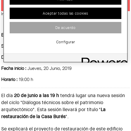
Aceptar todas las cookies
Imatge:
© Amadalvarez (wikipedia)
De acuerdo
Entidad Organizadora :
AADIPA
Configurar
Sitio :
Sala de Actos del COAC
Demarcación :
Barcelona
Fecha inicio :
Jueves, 20 Junio, 2019
Horario :
19:00 h
El día
20 de junio a las 19 h
tendrá lugar una nueva sesión
del ciclo "Diálogos técnicos sobre el patrimonio
arquitectónico". Esta sesión llevará por título "
La
restauración de la Casa Burés
".
Se explicará el proyecto de restauración de este edificio