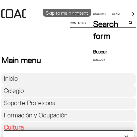
Skip to main content
IDIOMA
Search
CONTACTO
CATALÀ
English
form
ESPAÑOL
Buscar
Main menu
Inicio
Colegio
Soporte Profesional
Formación y Ocupación
Cultura