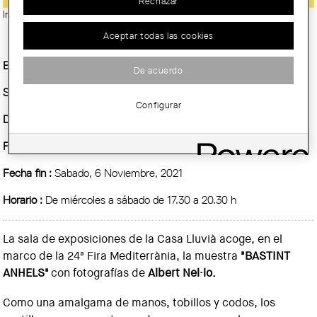
Rechazar
Imatge:
© Albert Nel·lo
Aceptar todas las cookies
Entidad Organizadora :
COAC
De acuerdo
Sitio :
Sala de exposiciones de la Casa Lluvià
Configurar
Demarcación :
Comarques Centrals - Seu de Manresa
Fecha inicio :
Miercoles, 13 Octubre, 2021
Fecha fin :
Sabado, 6 Noviembre, 2021
Horario :
De miércoles a sábado de 17.30 a 20.30 h
La sala de exposiciones de la Casa Lluvià acoge, en el
marco de la 24ª Fira Mediterrània, la muestra
"BASTINT
ANHELS"
con fotografías de
Albert Nel·lo.
Como una amalgama de manos, tobillos y codos, los