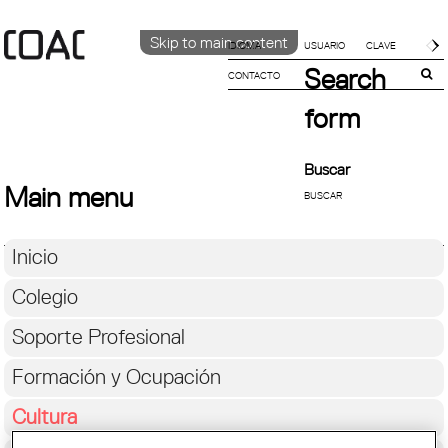
Skip to main content
IDIOMA
Search
CONTACTO
CATALÀ
English
form
ESPAÑOL
Buscar
Main menu
Inicio
Colegio
Soporte Profesional
Formación y Ocupación
Cultura