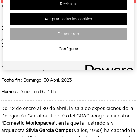
Rechazar
Imatge:
© Sílvia Garcia Camps
Aceptar todas las cookies
Entidad Organizadora :
COAC
De acuerdo
Sitio :
Delegación Garrotxa-Ripollès del COAC. Av. Onze de
Setembre, 13. Olot
Configurar
Demarcación :
Girona - Delegació de la Garrotxa-Ripollès
Fecha inicio :
Jueves, 12 Enero, 2023
Fecha fin :
Domingo, 30 Abril, 2023
Horario :
Dijous, de 9 a 14 h
Del 12 de enero al 30 de abril, la sala de exposiciones de la
Delegación Garrotxa-Ripollès del COAC acoge la muestra
"
Domestic Workspaces
", en la que la ilustradora y
arquitecta
Sílvia Garcia Camps
(Vallès, 1990) ha captado la