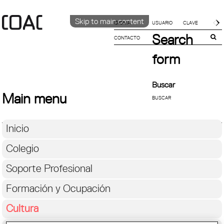
Skip to main content
IDIOMA
Search
CONTACTO
CATALÀ
English
form
ESPAÑOL
Buscar
Main menu
Inicio
Colegio
Soporte Profesional
Formación y Ocupación
Cultura