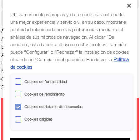
Congreso Mundial de Arquitectos/as
Utilizamos cookies propias y de terceros para ofrecerle
Ciudadanía
una mejor experiencia y servicio y, en su caso, mostrarle
publicidad relacionada con las preferencias mediante el
Actualidad
análisis de sus hábitos de navegación. Al clicar "De
Actos y Exposiciones
acuerdo", usted acepta el uso de estas cookies. También
Biblioteca
puede "Configurar" o "Rechazar" la instalación de cookies
Archivo histórico
clicando en "Cambiar configuración". Puede ver la
Política
Publicaciones
de cookies
Muestras de Arquitectura
Oficina del Paisaje
Cookies de funcionalidad
Setmana Arquitectura
Cookies de rendimiento
Cookies estrictamente necesarias
EXPOSICIÓN 'DOMESTIC
Cookies dirigidas
WORKSPACES' EN OLOT