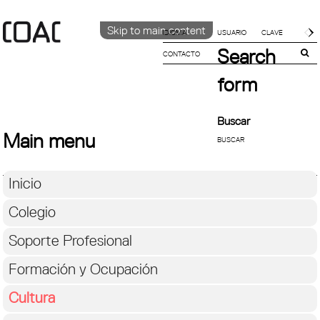
Skip to main content
IDIOMA
Search
CONTACTO
CATALÀ
English
form
ESPAÑOL
Buscar
Main menu
Inicio
Colegio
Soporte Profesional
Formación y Ocupación
Cultura