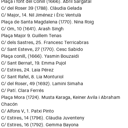
Plaça i font del Conill (1666). Abril Sargatal
C/ del Roser 39 (1788). Clàudia Gelada
C/ Major, 14. Nil Jiménez i Èric Ventulà
Plaça de Santa Magdalena (1770). Nina Roig
C/ Om, 10 (1641). Arash Singh
Plaça Major 9. Guillem Tenas
C/ dels Sastres, 25. Francesc Terricabras
C/ Sant Esteve, 27 (1770). Cesc Sabido
Plaça conill, (1666). Yasmin Bouzaidi
C/ Sant Bernat, 19. Emma Pujol
C/ Estires, 24. Laia Pérez
C/ Sant Rafel, 8. Lia Monturiol
C/ del Roser, 49 (1692). Lamini Simaha
C/ Patí. Clara Ferrés
Plaça Mora (1724). Musta Karaga, Keiner Avila i Abraham
Chacón
C/ Alfons V, 1. Patxi Pinto
C/ Estires, 14 (1796). Clàudia Juventeny
C/ Estires, 16 (1792). Gemma Bayona