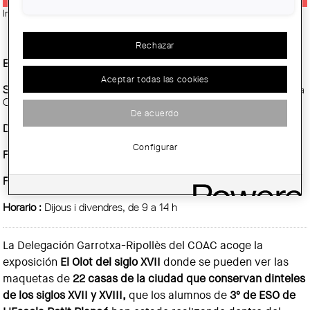
Imatge:
© Escola Petit Plançó d'Olot
Rechazar
Entidad Organizadora :
COAC
Aceptar todas las cookies
Sitio :
Sede de la Delegación Garrotxa-Ripollès del COAC. Avenida
Once de Septiembre, 13. Olot
De acuerdo
Demarcación :
Girona - Delegació de la Garrotxa-Ripollès
Configurar
Fecha inicio :
Jueves, 5 Mayo, 2022
Fecha fin :
Lunes, 3 Octubre, 2022
Horario :
Dijous i divendres, de 9 a 14 h
La Delegación Garrotxa-Ripollès del COAC acoge la
exposición
El Olot del siglo XVII
donde se pueden ver las
maquetas de
22 casas de la ciudad que conservan dinteles
de los siglos XVII y XVIII,
que los alumnos de
3º de ESO de