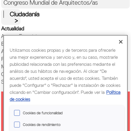
Congreso Mundial de Arquitectos/as
Ciudadanía
Actualidad
Actos y Exposiciones
Biblioteca
Utilizamos cookies propias y de terceros para ofrecerle
Archivo histórico
una mejor experiencia y servicio y, en su caso, mostrarle
Publicaciones
publicidad relacionada con las preferencias mediante el
Muestras de Arquitectura
análisis de sus hábitos de navegación. Al clicar "De
Oficina del Paisaje
acuerdo", usted acepta el uso de estas cookies. También
Setmana Arquitectura
puede "Configurar" o "Rechazar" la instalación de cookies
clicando en "Cambiar configuración". Puede ver la
Política
de cookies
OBRA ABIERTA. JOSEP LLUÍS
Cookies de funcionalidad
MATEO
Cookies de rendimiento