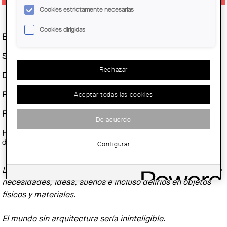
Cookies estrictamente necesarias
Cookies dirigidas
Entidad Organizadora :
Centre Obert d’Arquitectura
Sitio :
Altillo
Rechazar
Demarcación :
COAC
Fecha inicio :
Martes, 25 Noviembre, 2025
Aceptar todas las cookies
Fecha fin :
Domingo, 22 Febrero, 2026
De acuerdo
Horario :
De lunes a viernes de 10 a 20.00 h. Domingos y festivos
de 10 a 15 h
Configurar
La práctica de la arquitectura supone la transformación de
necesidades, ideas, sueños e incluso delirios en objetos
físicos y materiales.
El mundo sin arquitectura sería ininteligible.