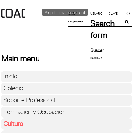
Skip to main content
IDIOMA
Search
CONTACTO
CATALÀ
English
form
ESPAÑOL
Buscar
Main menu
Inicio
Colegio
Soporte Profesional
Formación y Ocupación
Cultura