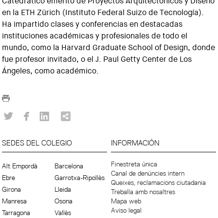
Catedrático emérito de Proyectos Arquitectónicos y Diseño
en la ETH Zürich (Instituto Federal Suizo de Tecnología).
Ha impartido clases y conferencias en destacadas
instituciones académicas y profesionales de todo el
mundo, como la Harvard Graduate School of Design, donde
fue profesor invitado, o el J. Paul Getty Center de Los
Ángeles, como académico.
SEDES DEL COLEGIO
INFORMACIÓN
Finestreta única
Alt Empordà
Barcelona
Canal de denúncies intern
Ebre
Garrotxa-Ripollès
Queixes, reclamacions ciutadania
Girona
Lleida
Treballa amb nosaltres
Manresa
Osona
Mapa web
Aviso legal
Tarragona
Vallès