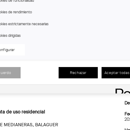
kies de funcionalidad
kies de rendimiento
kies estrictamente necesarias
kies dirigidas
nfigurar
adas de la 6a Muestra de Arquitectura de las Tierras de
cuerdo
Rechazar
Aceptar todas 
En
Miquel, per parte de los autores, el jueves 6 de julio a
anonja de la Seu Vella de Lleida.
Sit
Se
De
ta de uso residencial
Fec
20
RE MEDIANERAS, BALAGUER