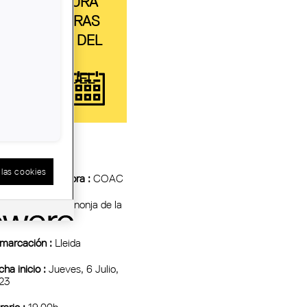
ARQUITECTURA
DE LAS TIERRAS
DE LLEIDA Y DEL
6º PREMIO
IGNASI MIQUEL
las cookies
tidad Organizadora :
COAC
io :
Sala de la Canonja de la
u Vella de Lleida
marcación :
Lleida
ha inicio :
Jueves, 6 Julio,
23