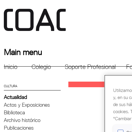
Main menu
Inicio
Colegio
Soporte Profesional
Fo
CULTURA
Utilizamo
Actualidad
y, en su 
de sus há
Actos y Exposiciones
cookies. 
Biblioteca
"Cambiar 
Archivo histórico
Publicaciones