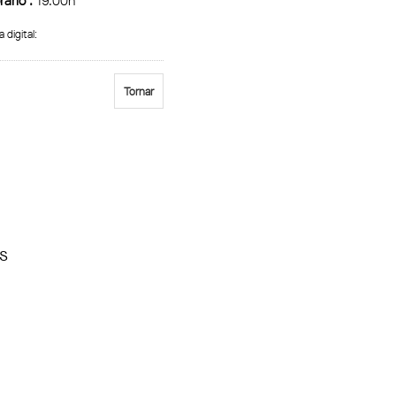
ario :
19.00h
a digital:
Tornar
ES