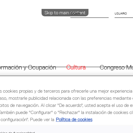
Skip to main content
IDIOMA
CATALÀ
English
ESPAÑOL
rmación y Ocupación
Cultura
Congreso Mu
s cookies propias y de terceros para ofrecerle una mejor experiencia 
caso, mostrarle publicidad relacionada con las preferencias mediante e
bitos de navegación. Al clicar "De acuerdo", usted acepta el uso de e
También puede "Configurar" o "Rechazar" la instalación de cookies c
configuración". Puede ver la
Política de cookies