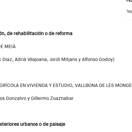
Hor
Tarj
ón, de rehabilitación o de reforma
DE MEIÀ
Diaz, Adrià Vilajoana, Jordi Mitjans y Alfonso Godoy)
GRÍCOLA EN VIVIENDA Y ESTUDIO, VALLBONA DE LES MONG
os Gonzalvo y Gillermo Zuaznabar
xteriores urbanos o de paisaje