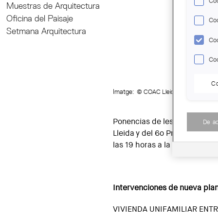
Coo
Muestras de Arquitectura
Oficina del Paisaje
Coo
Setmana Arquitectura
Coo
Coo
Co
Imatge:
© COAC Lleida
Ponencias de les obras premi
De a
Lleida y del 6o Premio Ignasi 
las 19 horas a la Sala de la C
Intervenciones de nueva plan
VIVIENDA UNIFAMILIAR ENT