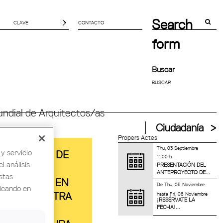
Search
CONTACTO
form
Buscar
ndial de Arquitectos/as
Ciudadanía
Propers Actes
Thu, 03 Septiembre
y servicio
PONENCIAS DE
11.00 h
l análisis
PRESENTACIÓN DEL
LAS OBRAS
ANTEPROYECTO DE...
stas
PREMIADAS EN
De
Thu, 05 Noviembre
licando en
hasta
Fri, 06 Noviembre
LA 6ª MUESTRA
¡RESÉRVATE LA
FECHA!...
DE