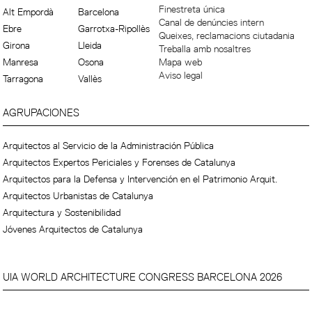
Finestreta única
Alt Empordà
Barcelona
Canal de denúncies intern
Ebre
Garrotxa-Ripollès
Queixes, reclamacions ciutadania
Girona
Lleida
Treballa amb nosaltres
Manresa
Osona
Mapa web
Aviso legal
Tarragona
Vallès
AGRUPACIONES
Arquitectos al Servicio de la Administración Pública
Arquitectos Expertos Periciales y Forenses de Catalunya
Arquitectos para la Defensa y Intervención en el Patrimonio Arquit.
Arquitectos Urbanistas de Catalunya
Arquitectura y Sostenibilidad
Jóvenes Arquitectos de Catalunya
UIA WORLD ARCHITECTURE CONGRESS BARCELONA 2026