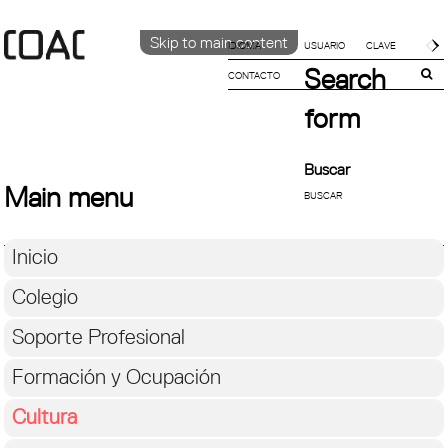
Skip to main content
IDIOMA
Search
CONTACTO
CATALÀ
English
form
ESPAÑOL
Buscar
Main menu
Inicio
Colegio
Soporte Profesional
Formación y Ocupación
Cultura