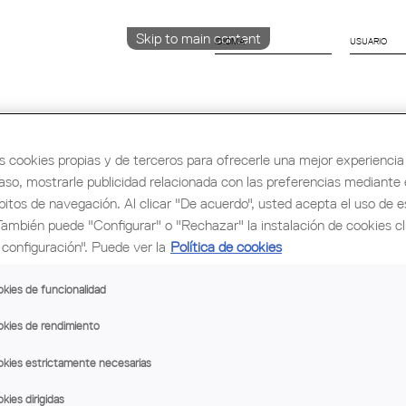
Skip to main content
IDIOMA
CATALÀ
English
ESPAÑOL
s cookies propias y de terceros para ofrecerle una mejor experiencia 
caso, mostrarle publicidad relacionada con las preferencias mediante e
bitos de navegación. Al clicar "De acuerdo", usted acepta el uso de e
rmación y Ocupación
Cultura
Congreso Mu
También puede "Configurar" o "Rechazar" la instalación de cookies c
configuración". Puede ver la
Política de cookies
kies de funcionalidad
kies de rendimiento
kies estrictamente necesarias
kies dirigidas