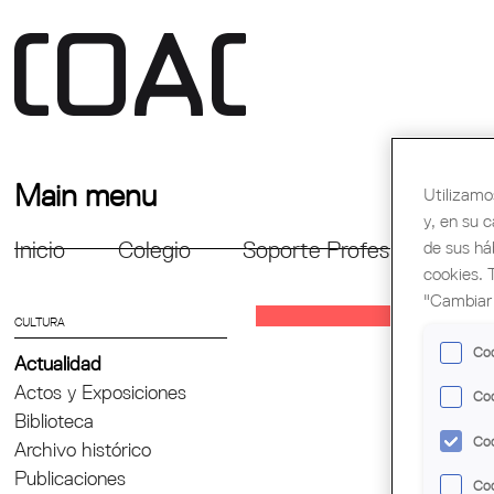
Main menu
Utilizamo
y, en su 
de sus há
Inicio
Colegio
Soporte Profesional
Fo
cookies. 
"Cambiar 
CULTURA
Coo
Actualidad
Actos y Exposiciones
Coo
Biblioteca
Coo
Archivo histórico
Publicaciones
Coo