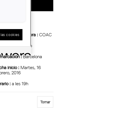
tidad Organizadora :
COAC
las cookies
io :
espai Picasso
marcación :
Barcelona
ha inicio :
Martes, 16
brero, 2016
ario :
a les 19h
Tornar