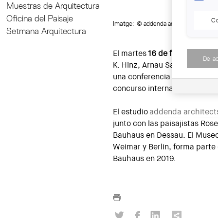
Muestras de Arquitectura
Oficina del Paisaje
Co
Imatge:
© addenda architects
Setmana Arquitectura
El martes
16 de febrero a las 
De a
K. Hinz, Arnau Sastre, Cecili
una conferencia en el espai 
concurso internacional para 
El estudio
addenda architect
junto con las paisajistas Ros
Bauhaus en Dessau. El Museo 
Weimar y Berlin, forma parte 
Bauhaus en 2019.