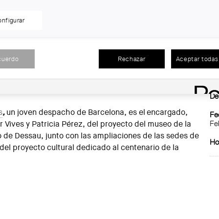
nfigurar
19 h
, el estudio
addenda architects
, formado por Anne
En
cuerdo
Rechazar
Aceptar todas 
a Rodríguez, Roberto González y José Zabala, ofrecerá
Picasso del COAC para hablar del proyecto ganador del
Sit
el museo de la Bauhaus en Dessau, del cual son autores.
De
s
,
un joven despacho de Barcelona, es el encargado,
Fec
Fe
er Vives y Patricia Pérez, del proyecto del museo de la
de Dessau, junto con las ampliaciones de las sedes de
Hor
del proyecto cultural dedicado al centenario de la