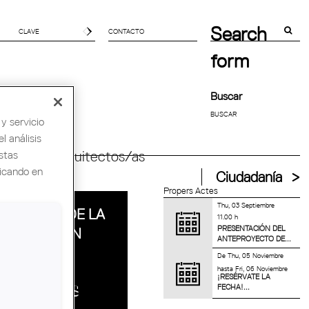
Search
CONTACTO
form
Buscar
y servicio
l análisis
stas
ndial de Arquitectos/as
licando en
Ciudadanía
Propers Actes
Thu, 03 Septiembre
EL MUSEO DE LA
11.00 h
PRESENTACIÓN DEL
BAUHAUS EN
ANTEPROYECTO DE...
DESSAU DE
De
Thu, 05 Noviembre
hasta
Fri, 06 Noviembre
ADDENDA
¡RESÉRVATE LA
FECHA!...
ARCHITECTS