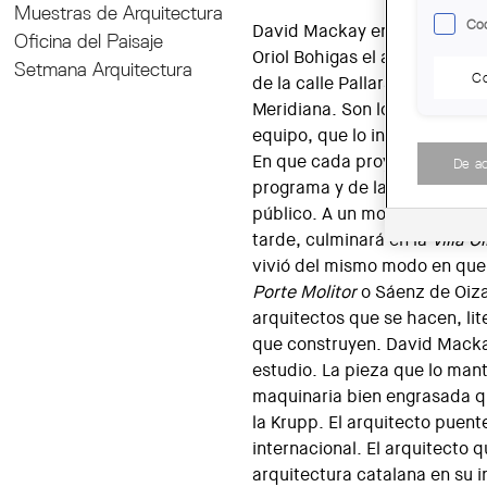
Muestras de Arquitectura
Coo
David Mackay entró en el est
Oficina del Paisaje
Oriol Bohigas el año 1959, re
Setmana Arquitectura
Co
de la calle Pallars y poco an
Meridiana. Son los años en qu
equipo, que lo incorpora como
En que cada proyecto, indep
De a
programa y de la escala, es u
público. A un modo de hacer
tarde, culminará en la
Villa O
vivió del mismo modo en que 
Porte Molitor
o Sáenz de Oiza
arquitectos que se hacen, lit
que construyen. David Macka
estudio. La pieza que lo man
maquinaria bien engrasada q
la Krupp. El arquitecto puent
internacional. El arquitecto 
arquitectura catalana en su i