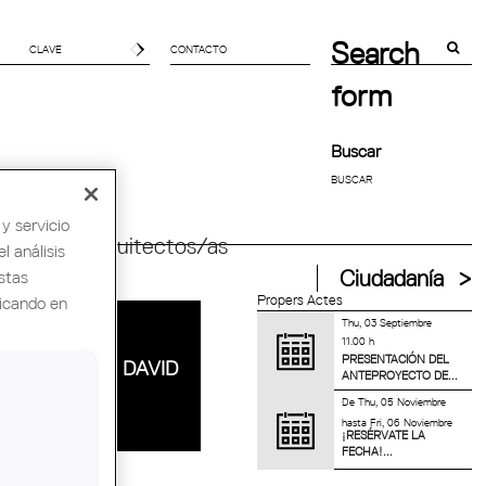
Search
CONTACTO
form
Buscar
y servicio
ndial de Arquitectos/as
l análisis
stas
Ciudadanía
Propers Actes
licando en
Thu, 03 Septiembre
MUERE EL
11.00 h
PRESENTACIÓN DEL
ARQUITECTO DAVID
ANTEPROYECTO DE...
MACKAY
De
Thu, 05 Noviembre
hasta
Fri, 06 Noviembre
¡RESÉRVATE LA
FECHA!...