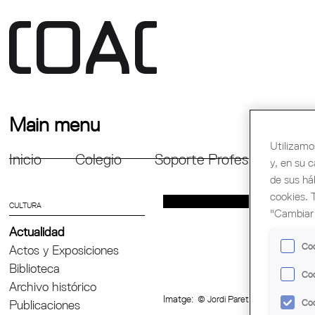
Main menu
Utilizamo
Inicio
Colegio
Soporte Profesional
Fo
y, en su 
de sus há
cookies. 
CULTURA
"Cambiar 
Actualidad
Coo
Actos y Exposiciones
Biblioteca
Coo
Archivo histórico
Imatge:
© Jordi Pareto. Col·legi d'Ar
Coo
Publicaciones