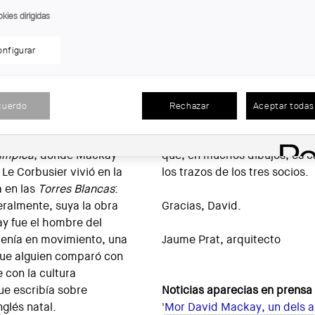
kies dirigidas
udio de Josep Martorell y
autoría
però probablement hi 
cién entregadas las casas
Sempre hi ha la mà d’en Dav
nfigurar
tes de empezar las de la
probablemente esté la mano 
e la trayectoria del
la mano de David).
 socio en 1962, estalla.
endientemente del
Las trayectorias públicas de 
cuerdo
Rechazar
Aceptar todas 
n canto al espacio
miembros de MBM les pertene
 ciudad que, años más
estudio, en cambio, es coral
límpica
, donde Mackay
que, en muchos dibujos, es ca
Le Corbusier vivió en la
los trazos de los tres socios.
 en las
Torres Blancas
:
eralmente, suya la obra
Gracias, David.
y fue el hombre del
tenía en movimiento, una
Jaume Prat, arquitecto
ue alguien comparó con
e con la cultura
que escribía sobre
Noticias aparecias en prensa
nglés natal.
'
Mor David Mackay, un dels a