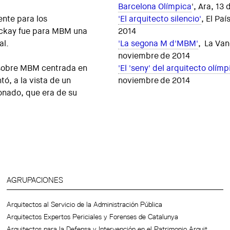
Barcelona Olímpica
', Ara, 13
ente para los
'El arquitecto silencio'
, El Pa
ackay fue para MBM una
2014
al.
'La segona M d'MBM'
, La Van
noviembre de 2014
sobre MBM centrada en
'El 'seny' del arquitecto olímp
ó, a la vista de un
noviembre de 2014
onado, que era de su
AGRUPACIONES
Arquitectos al Servicio de la Administración Pública
Arquitectos Expertos Periciales y Forenses de Catalunya
Arquitectos para la Defensa y Intervención en el Patrimonio Arquit.