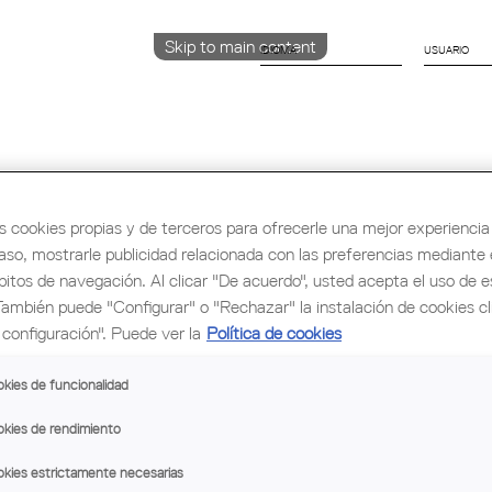
Skip to main content
IDIOMA
CATALÀ
ENGLISH
ESPAÑOL
s cookies propias y de terceros para ofrecerle una mejor experiencia 
rmación y Ocupación
Cultura
Congreso Mu
caso, mostrarle publicidad relacionada con las preferencias mediante e
bitos de navegación. Al clicar "De acuerdo", usted acepta el uso de e
También puede "Configurar" o "Rechazar" la instalación de cookies c
configuración". Puede ver la
Política de cookies
kies de funcionalidad
kies de rendimiento
quitectes de Catalunya (COAC)
kies estrictamente necesarias