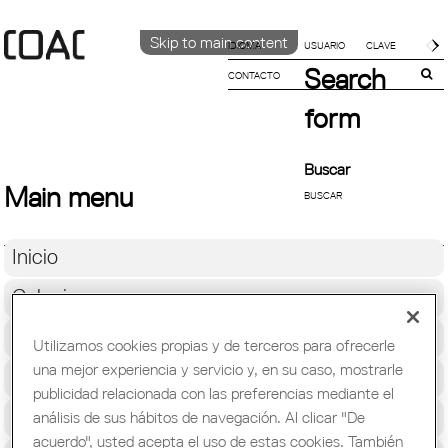
Skip to main content
IDIOMA
Search
CONTACTO
CATALÀ
English
form
ESPAÑOL
Buscar
Main menu
Inicio
Colegio
Soporte Profesional
Utilizamos cookies propias y de terceros para ofrecerle
una mejor experiencia y servicio y, en su caso, mostrarle
Formación y Ocupación
publicidad relacionada con las preferencias mediante el
Cultura
análisis de sus hábitos de navegación. Al clicar "De
acuerdo", usted acepta el uso de estas cookies. También