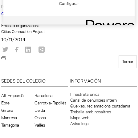
Configurar
realitzarà la conferència inaugural titulada
“Geneva
collective housing”
.
Entidad organizadora:
Cities Connection Project
10/11/2014
Tornar
SEDES DEL COLEGIO
INFORMACIÓN
Finestreta única
Alt Empordà
Barcelona
Canal de denúncies intern
Ebre
Garrotxa-Ripollès
Queixes, reclamacions ciutadania
Girona
Lleida
Treballa amb nosaltres
Manresa
Osona
Mapa web
Aviso legal
Tarragona
Vallès