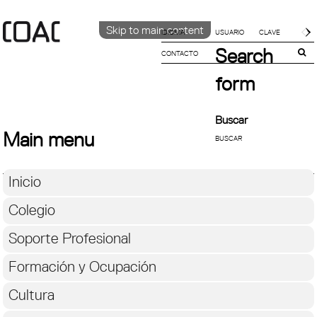
Skip to main content
IDIOMA
Search
CONTACTO
CATALÀ
English
form
ESPAÑOL
Buscar
Main menu
Inicio
Colegio
Soporte Profesional
Formación y Ocupación
Cultura