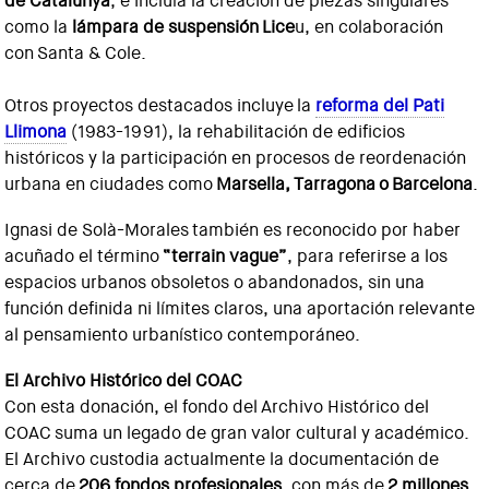
de Catalunya
, e incluía la creación de piezas singulares
como la
lámpara de suspensión Lice
u, en colaboración
con Santa & Cole.
Otros proyectos destacados incluye la
reforma del Pati
Llimona
(1983-1991), la rehabilitación de edificios
históricos y la participación en procesos de reordenación
urbana en ciudades como
Marsella, Tarragona o Barcelona
.
Ignasi de Solà-Morales también es reconocido por haber
acuñado el término
“terrain vague”
, para referirse a los
espacios urbanos obsoletos o abandonados, sin una
función definida ni límites claros, una aportación relevante
al pensamiento urbanístico contemporáneo.
El Archivo Histórico del COAC
Con esta donación, el fondo del Archivo Histórico del
COAC suma un legado de gran valor cultural y académico.
El Archivo custodia actualmente la documentación de
cerca de
206 fondos profesionales
, con más de
2 millones