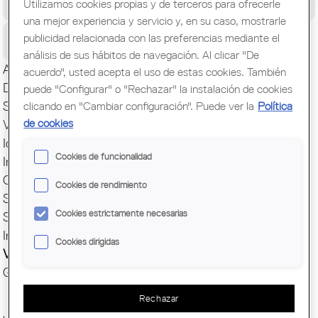
Utilizamos cookies propias y de terceros para ofrecerle
Congreso Mundial de Arquitectos/as
una mejor experiencia y servicio y, en su caso, mostrarle
Ciudadanía
publicidad relacionada con las preferencias mediante el
análisis de sus hábitos de navegación. Al clicar "De
Actualidad
acuerdo", usted acepta el uso de estas cookies. También
Directorio de arquitectos
puede "Configurar" o "Rechazar" la instalación de cookies
Secretaría
clicando en "Cambiar configuración". Puede ver la
Política
de cookies
Visado, IITs y Registro
Idoneidad Técnica IIT
Cookies de funcionalidad
Información Técnica OCT
Concursos OCP
Cookies de rendimiento
Soporte Jurídico
Cookies estrictamente necesarias
Soporte Informático
Internacional
Cookies dirigidas
Ventajas y descuentos
Gestión del despacho
Rechazar