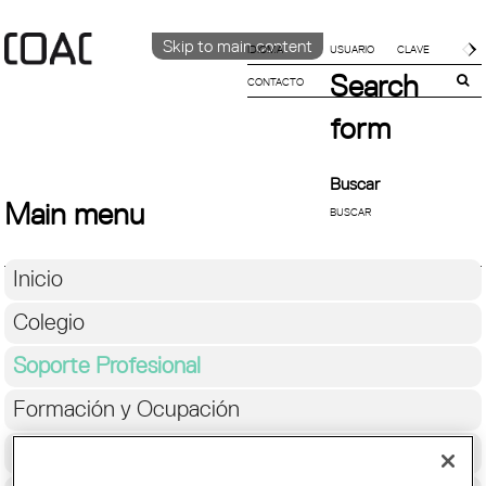
Skip to main content
IDIOMA
Search
CONTACTO
CATALÀ
English
form
ESPAÑOL
Buscar
Main menu
Inicio
Colegio
Soporte Profesional
Formación y Ocupación
Cultura