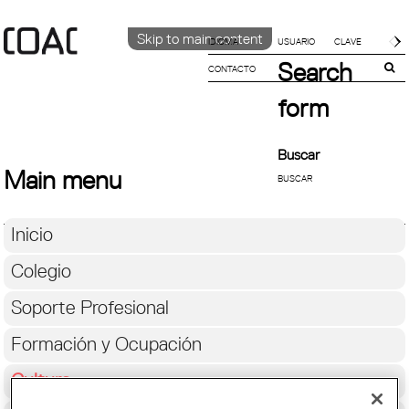
Skip to main content
IDIOMA
Search
CONTACTO
CATALÀ
ENGLISH
form
ESPAÑOL
Buscar
Main menu
Inicio
Colegio
Soporte Profesional
Formación y Ocupación
Cultura