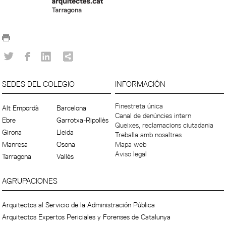
SEDES DEL COLEGIO
INFORMACIÓN
Finestreta única
Alt Empordà
Barcelona
Canal de denúncies intern
Ebre
Garrotxa-Ripollès
Queixes, reclamacions ciutadania
Girona
Lleida
Treballa amb nosaltres
Manresa
Osona
Mapa web
Aviso legal
Tarragona
Vallès
AGRUPACIONES
Arquitectos al Servicio de la Administración Pública
Arquitectos Expertos Periciales y Forenses de Catalunya