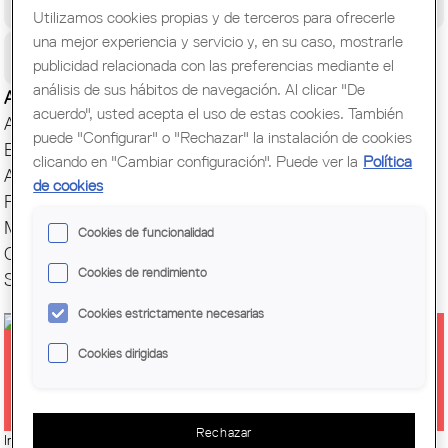
Congreso Mundial de Arquitectos/as
Utilizamos cookies propias y de terceros para ofrecerle
una mejor experiencia y servicio y, en su caso, mostrarle
Ciudadanía
publicidad relacionada con las preferencias mediante el
análisis de sus hábitos de navegación. Al clicar "De
Actualidad
acuerdo", usted acepta el uso de estas cookies. También
Actos y Exposiciones
puede "Configurar" o "Rechazar" la instalación de cookies
Biblioteca
clicando en "Cambiar configuración". Puede ver la
Política
Archivo histórico
de cookies
Publicaciones
Muestras de Arquitectura
Cookies de funcionalidad
Oficina del Paisaje
Cookies de rendimiento
Setmana Arquitectura
Cookies estrictamente necesarias
Cookies dirigidas
ARQUITECTES EN CONSTRUCCIÓ
Rechazar
Imatge:
© Demarcación de Tarragona del Colegio de Arquitectos de Cataluña