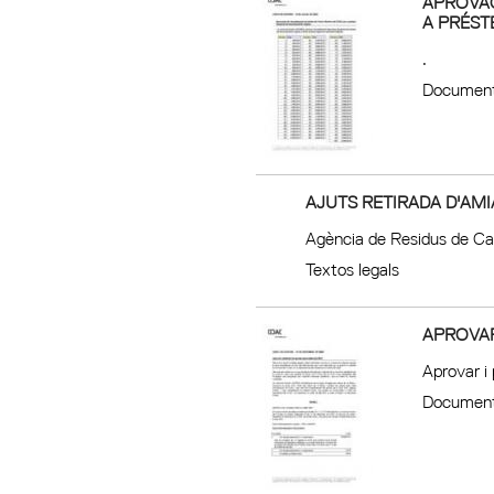
APROVAC
A PRÉST
.
Document
AJUTS RETIRADA D'AMI
Agència de Residus de Ca
Textos legals
APROVAR
Aprovar i
Document