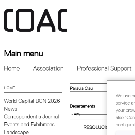
Main menu
Home
Association
Professional Support
HOME
Paraula Clau
We use ou
World Capital BCN 2026
service a
Departaments
News
your brow
Correspondent's Journal
also "Con
Events and Exhibitions
configura
RESOLUCIÓ DSO/3559/
Landscape