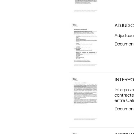
ADJUDIC
Adjudicac
Document
INTERPO
Interposi
contracte
entre Cale
Document