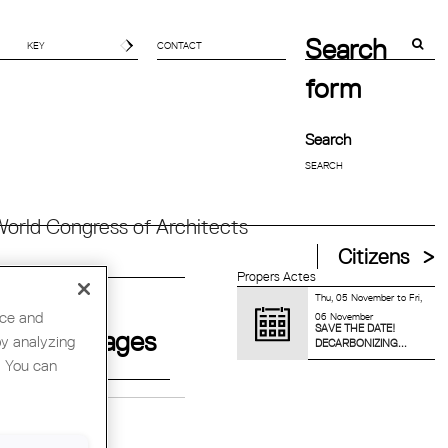
Search
CONTACT
form
Search
orld Congress of Architects
Citizens
Propers Actes
Thu, 05 November
to
Fri,
nce and
06 November
SAVE THE DATE!
Pages
by analyzing
DECARBONIZING...
. You can