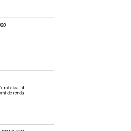
020
ó relativa al
camí de ronda