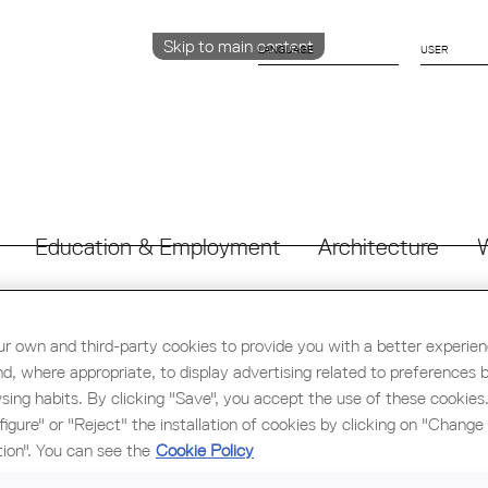
Skip to main content
LANGUAGE
CATALÀ
ENGLISH
ESPAÑOL
Education & Employment
Architecture
W
Llengua
Tipus de document
r own and third-party cookies to provide you with a better experie
nd, where appropriate, to display advertising related to preferences 
sing habits. By clicking "Save", you accept the use of these cookies
Expired documents?
figure" or "Reject" the installation of cookies by clicking on "Change
tion". You can see the
Cookie Policy
2021