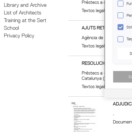
Préstecs a comunitats de 
Fun
Library and Archive
Textos legals
List of Architects
Per
Training at the Sert
AJUTS RETIRADA D'AMI
Str
School
Privacy Policy
Agència de Residus de Ca
Tar
Textos legals
S
RESOLUCIÓ DSO/3373/
Préstecs a comunitats de p
S
Catalunya (2021)
Textos legals
ADJUDIC
.
Document