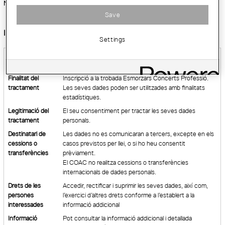
Número de col·legiat/ada
*
Save
Informació bàsica sobre protecció de dades:
Settings
Responsable del
Col·legi d’Arquitectes de Catalunya "COAC"
tractament
Finalitat del
​​Inscripció​ ​a la trobada Esmorzars Concerts Professió​​.
tractament
Les seves dades poden ser utilitzades amb finalitats
estadístiques.
Legitimació del
El seu consentiment per tractar les seves dades
tractament
personals.
Destinatari de
Les dades no es comunicaran a tercers, excepte en els
cessions o
casos previstos per llei, o si ho heu consentit
transferències
prèviament.
El COAC no realitza cessions o transferències
internacionals de dades personals.
Drets de les
Accedir, rectificar i suprimir les seves dades, així com,
persones
l’exercici d’altres drets conforme a l’establert a la
interessades
informació addicional
Informació
Pot consultar la informació addicional i detallada