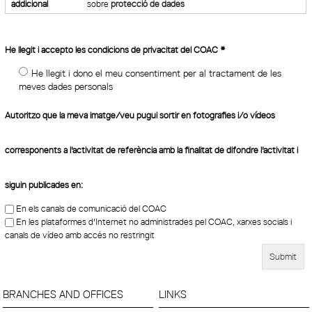
addicional
sobre
protecció de dades
He llegit i accepto les condicions de privacitat del COAC
*
He llegit i dono el meu consentiment per al tractament de les
meves dades personals
Autoritzo que la meva imatge/veu pugui sortir en fotografies i/o vídeos
corresponents a l'activitat de referència amb la finalitat de difondre l'activitat i
siguin publicades en:
En els canals de comunicació del COAC
En les plataformes d'Internet no administrades pel COAC, xarxes socials i
canals de vídeo amb accés no restringit
BRANCHES AND OFFICES
LINKS