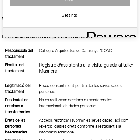
Settings
Sóc:
*
Informació bàsica sobre protecció de dades:
Responsable del
Col·legi d’Arquitectes de Catalunya "COAC"
tractament
Registre d'assistents a la visita guiada al taller
Finalitat del
Masriera
tractament
Legitimació del
El seu consentiment per tractar les seves dades
tractament
personals
Destinatari de
No es realitzaran cessions o transferències
cessions o
internacionals de dades personals
transferències
Drets de les
Accedir, rectificar i suprimir les seves dades, així com,
persones
l’exercici d’altres drets conforme a l’establert a la
interessades
informació addicional