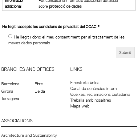
Informació
Pot consultar la informació addicional i detallada
addicional
sobre
protecció de dades
He llegit i accepto les condicions de privacitat del COAC
*
He llegit i dono el meu consentiment per al tractament de les
meves dades personals
BRANCHES AND OFFICES
LINKS
Finestreta única
Barcelona
Ebre
Canal de denúncies intern
Girona
Lleida
Queixes, reclamacions ciutadania
Tarragona
Treballa amb nosaltres
Mapa web
ASSOCIATIONS
Architecture and Sustainability