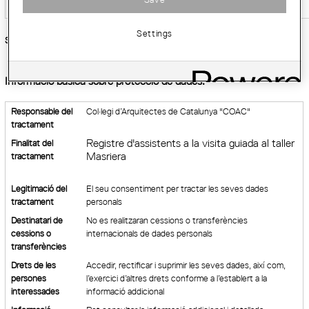
Settings
Sóc:
*
Informació bàsica sobre protecció de dades:
Responsable del
Col·legi d’Arquitectes de Catalunya "COAC"
tractament
Registre d'assistents a la visita guiada al taller
Finalitat del
Masriera
tractament
Legitimació del
El seu consentiment per tractar les seves dades
tractament
personals
Destinatari de
No es realitzaran cessions o transferències
cessions o
internacionals de dades personals
transferències
Drets de les
Accedir, rectificar i suprimir les seves dades, així com,
persones
l’exercici d’altres drets conforme a l’establert a la
interessades
informació addicional