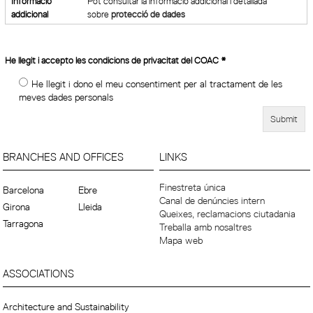
Informació
Pot consultar la informació addicional i detallada
addicional
sobre
protecció de dades
He llegit i accepto les condicions de privacitat del COAC
*
He llegit i dono el meu consentiment per al tractament de les
meves dades personals
BRANCHES AND OFFICES
LINKS
Finestreta única
Barcelona
Ebre
Canal de denúncies intern
Girona
Lleida
Queixes, reclamacions ciutadania
Tarragona
Treballa amb nosaltres
Mapa web
ASSOCIATIONS
Architecture and Sustainability