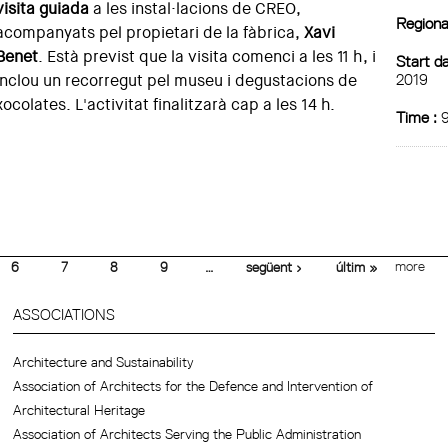
visita guiada
a les instal·lacions de CREO,
Regiona
acompanyats pel propietari de la fàbrica,
Xavi
Benet
. Està previst que la visita comenci a les 11 h, i
Start da
2019
inclou un recorregut pel museu i degustacions de
xocolates. L'activitat finalitzarà cap a les 14 h.
Time :
9
more
6
7
8
9
…
següent ›
últim »
ASSOCIATIONS
Architecture and Sustainability
Association of Architects for the Defence and Intervention of
Architectural Heritage
Association of Architects Serving the Public Administration