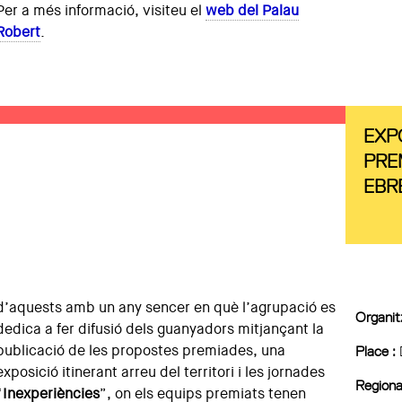
Per a més informació, visiteu el
web del Palau
Robert
.
EXP
PREM
EBR
d’aquests amb un any sencer en què l’agrupació es
Organitz
dedica a fer difusió dels guanyadors mitjançant la
publicació de les propostes premiades, una
Place :
exposició itinerant arreu del territori i les jornades
Regiona
“
Inexperiències
”, on els equips premiats tenen