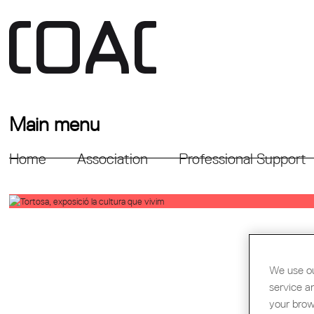
Main menu
Home
Association
Professional Support
We use ou
service a
your brow