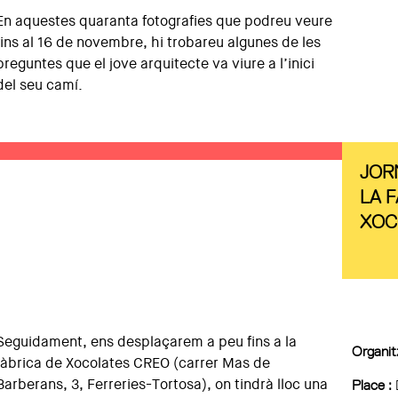
En aquestes quaranta fotografies que podreu veure
fins al 16 de novembre, hi trobareu algunes de les
preguntes que el jove arquitecte va viure a l’inici
del seu camí.
JOR
LA 
XOC
Seguidament, ens desplaçarem a peu fins a la
Organitz
fàbrica de Xocolates CREO (carrer Mas de
Barberans, 3, Ferreries-Tortosa), on tindrà lloc una
Place :