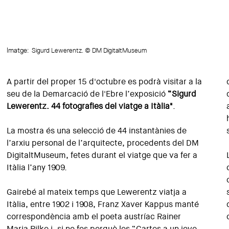
Imatge:
Sigurd Lewerentz. © DM DigitaltMuseum
A partir del proper 15 d'octubre es podrà visitar a la
seu de la Demarcació de l'Ebre l’exposició
“Sigurd
Lewerentz. 44 fotografies del viatge a Itàlia"
.
La mostra és una selecció de 44 instantànies de
l’arxiu personal de l’arquitecte, procedents del DM
DigitaltMuseum, fetes durant el viatge que va fer a
Itàlia l’any 1909.
Gairebé al mateix temps que Lewerentz viatja a
Itàlia, entre 1902 i 1908, Franz Xaver Kappus manté
correspondència amb el poeta austríac Rainer
Maria Rilke i, si no fos perquè les “Cartes a un jove