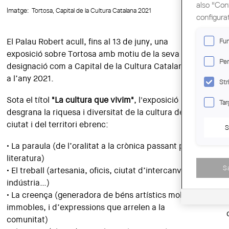
also "Con
Imatge:
Tortosa, Capital de la Cultura Catalana 2021
configura
Fun
El Palau Robert acull, fins al 13 de juny, una
exposició sobre Tortosa amb motiu de la seva
Per
designació com a Capital de la Cultura Catalana per
a l’any 2021.
Str
Sota el títol
"La cultura que vivim"
, l'exposició
Tar
desgrana la riquesa i diversitat de la cultura de la
ciutat i del territori ebrenc:
S
• La paraula (de l’oralitat a la crònica passant per la
literatura)
S
• El treball (artesania, oficis, ciutat d’intercanvi,
indústria…)
• La creença (generadora de béns artístics mobles i
immobles, i d’expressions que arrelen a la
comunitat)