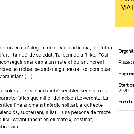
VIAT
de tristesa, d’alegria, de creació artística, de l’obra
Organitz
d’art i també de soledat. Tal com deia Rilke: “Cal
aconseguir anar cap a un mateix i durant hores i
Place :
hores no trobar-se amb ningú. Restar sol com quan
Regiona
s’era infant (...)”.
Start da
2020
La soledat i el silenci també semblen ser els trets
característics que millor defineixen Lewerentz. La
End dat
crítica l’ha anomenat nòrdic solitari, arquitecte
silenciós, subterrani, aïllat... una persona de tracte
difícil, sovint tancat en ell mateix, obstinat,
obsessiu.