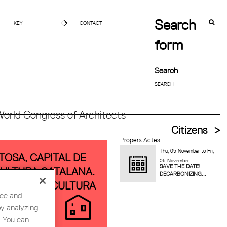
Search
CONTACT
form
Search
orld Congress of Architects
Citizens
Propers Actes
Thu, 05 November
to
Fri,
TOSA, CAPITAL DE
06 November
SAVE THE DATE!
CULTURA CATALANA.
DECARBONIZING...
OSICIÓ: LA CULTURA
nce and
 VIVIM!
by analyzing
. You can