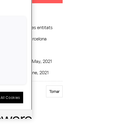
ing Entity :
Vàries entitats
Palau Robert, Barcelona
l branch :
Ebre
te :
Monday, 17 May, 2021
e :
Sunday, 13 June, 2021
Tornar
All Cookies