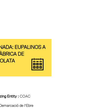
NADA: EUPALINOS A
FÀBRICA DE
OLATA
ing Entity :
COAC
Demarcació de l'Ebre