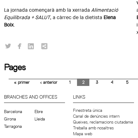
La jornada començarà amb la xerrada
Alimentació
Equilibrada + SALUT
, a càrrec de la dietista
Elena
Boix
.
Pages
« primer
‹ anterior
1
2
3
4
5
BRANCHES AND OFFICES
LINKS
Finestreta única
Barcelona
Ebre
Canal de denúncies intern
Girona
Lleida
Queixes, reclamacions ciutadania
Tarragona
Treballa amb nosaltres
Mapa web