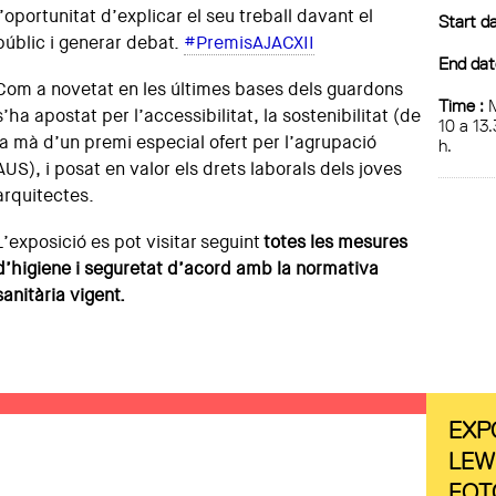
l’oportunitat d’explicar el seu treball davant el
Start da
públic i generar debat.
#PremisAJACXII
End dat
Com a novetat en les últimes bases dels guardons
Time :
M
s’ha apostat per l’accessibilitat, la sostenibilitat (de
10 a 13.
la mà d’un premi especial ofert per l’agrupació
h.
AUS), i posat en valor els drets laborals dels joves
arquitectes.
L’exposició es pot visitar seguint
totes les mesures
d’higiene i seguretat d’acord amb la normativa
sanitària vigent.
EXP
LEW
FOT