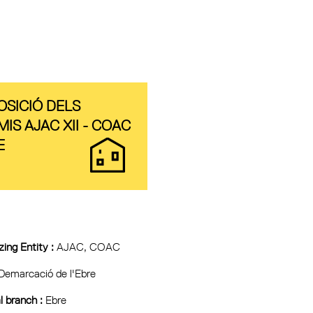
OSICIÓ DELS
IS AJAC XII - COAC
E
ing Entity :
AJAC, COAC
Demarcació de l'Ebre
l branch :
Ebre