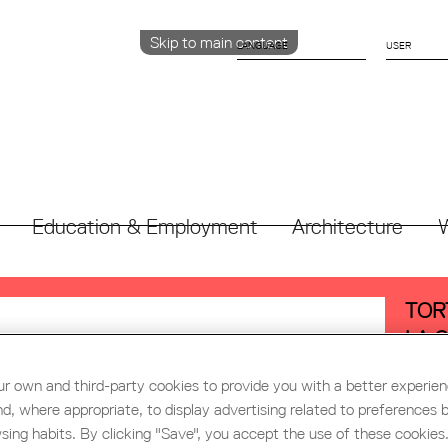
Skip to main content
LANGUAGE
CATALÀ
ENGLISH
ESPAÑOL
Education & Employment
Architecture
W
TOR
LA 
EXP
r own and third-party cookies to provide you with a better experie
QUE
nd, where appropriate, to display advertising related to preferences 
sing habits. By clicking "Save", you accept the use of these cookies