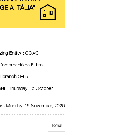
GE A ITÀLIA"
ing Entity :
COAC
Demarcació de l'Ebre
l branch :
Ebre
te :
Thursday, 15 October,
e :
Monday, 16 November, 2020
Tornar