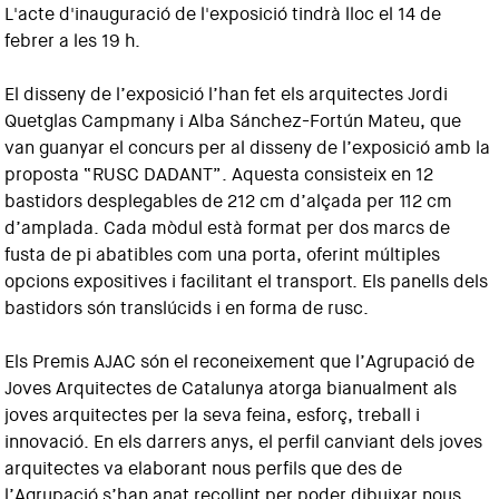
L'acte d'inauguració de l'exposició tindrà lloc el 14 de
febrer a les 19 h.
El disseny de l’exposició l’han fet els arquitectes Jordi
Quetglas Campmany i Alba Sánchez-Fortún Mateu, que
van guanyar el concurs per al disseny de l’exposició amb la
proposta “RUSC DADANT”. Aquesta consisteix en 12
bastidors desplegables de 212 cm d’alçada per 112 cm
d’amplada. Cada mòdul està format per dos marcs de
fusta de pi abatibles com una porta, oferint múltiples
opcions expositives i facilitant el transport. Els panells dels
bastidors són translúcids i en forma de rusc.
Els Premis AJAC són el reconeixement que l’Agrupació de
Joves Arquitectes de Catalunya atorga bianualment als
joves arquitectes per la seva feina, esforç, treball i
innovació. En els darrers anys, el perfil canviant dels joves
arquitectes va elaborant nous perfils que des de
l’Agrupació s’han anat recollint per poder dibuixar nous