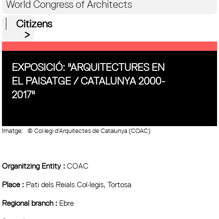
World Congress of Architects
Citizens
EXPOSICIÓ: "ARQUITECTURES EN
EL PAISATGE / CATALUNYA 2000-
2017"
Imatge:
© Col·legi d'Arquitectes de Catalunya (COAC)
Organitzing Entity :
COAC
Place :
Pati dels Reials Col·legis, Tortosa
Regional branch :
Ebre