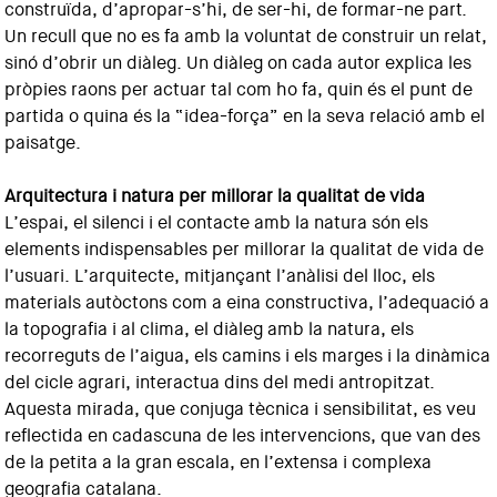
construïda, d’apropar-s’hi, de ser-hi, de formar-ne part.
Un recull que no es fa amb la voluntat de construir un relat,
sinó d’obrir un diàleg. Un diàleg on cada autor explica les
pròpies raons per actuar tal com ho fa, quin és el punt de
partida o quina és la “idea-força” en la seva relació amb el
paisatge.
Arquitectura i natura per millorar la qualitat de vida
L’espai, el silenci i el contacte amb la natura són els
elements indispensables per millorar la qualitat de vida de
l’usuari. L’arquitecte, mitjançant l’anàlisi del lloc, els
materials autòctons com a eina constructiva, l’adequació a
la topografia i al clima, el diàleg amb la natura, els
recorreguts de l’aigua, els camins i els marges i la dinàmica
del cicle agrari, interactua dins del medi antropitzat.
Aquesta mirada, que conjuga tècnica i sensibilitat, es veu
reflectida en cadascuna de les intervencions, que van des
de la petita a la gran escala, en l’extensa i complexa
geografia catalana.