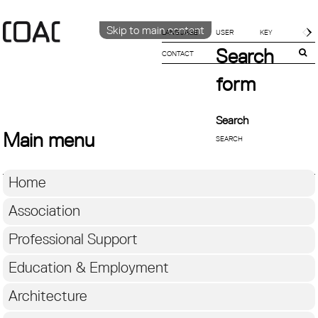
Skip to main content
LANGUAGE
Search
CONTACT
CATALÀ
ENGLISH
form
ESPAÑOL
Search
Main menu
Home
Association
Professional Support
Education & Employment
Architecture