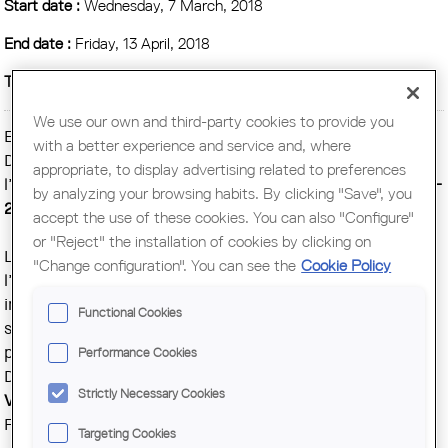
Start date :
Wednesday, 7 March, 2018
End date :
Friday, 13 April, 2018
Time :
De dilluns a divendres de 9.00 a 18.00 h
We use our own and third-party cookies to provide you
El proper dimecres 7 de març a les 19.30 h, tindrà lloc a la
with a better experience and service and, where
Demarcació de l’Ebre del COAC la inauguració de
appropriate, to display advertising related to preferences
l’exposició
“Arquitectures en el paisatge / Catalunya 2000-
by analyzing your browsing habits. By clicking "Save", you
2017”
.
accept the use of these cookies. You can also "Configure"
or "Reject" the installation of cookies by clicking on
L’acte comptarà amb la presentació dels comissaris de
"Change configuration". You can see the
Cookie Policy
l’exposició
Jaume Farreny i Ramon Fité
. A continuació
intervindrà l'arquitecte
Jordi Garcés
, qui ens parlarà de la
Functional Cookies
seva obra “Estudi del pintor Arranz-Bravo”, a Vallvidrera,
projectada conjuntament amb Daria de Seta i Anna Bonet.
Performance Cookies
Després seran els arquitectes
Adelina Casanova i Sergi
Strictly Necessary Cookies
Ventosa
(Udeu) els qui explicaran la seva obra L’Antiga
Fusteria, a Benissanet.
Targeting Cookies