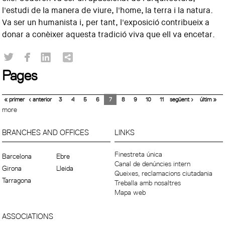
l'estudi de la manera de viure, l'home, la terra i la natura.
Va ser un humanista i, per tant, l'exposició contribueix a
donar a conèixer aquesta tradició viva que ell va encetar.
Pages
« primer
‹ anterior
3
4
5
6
7
8
9
10
11
següent ›
últim »
more
BRANCHES AND OFFICES
LINKS
Finestreta única
Barcelona
Ebre
Canal de denúncies intern
Girona
Lleida
Queixes, reclamacions ciutadania
Tarragona
Treballa amb nosaltres
Mapa web
ASSOCIATIONS