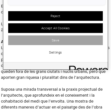
En finalitzar l’acte se servirà un refrigeri en el mateix pati
dels Reials Col·legis.
Reject
L’exposició es podrà veure a Tortosa fins al 6 d’abril de
Accept All Cookies
2018.
Save
Actuar en el paisatge des de l’arquitectura
L’exposició planteja l’aproximació a una suma de paisatges
Settings
que conformen l’àmbit territorial de Catalunya en el
període que comprèn l’inici del segle XXI amb l’objectiu de
donar a conèixer, principalment, les intervencions que
queden fora de les grans ciutats i nuclis urbans, però que
aporten gran riquesa i pluralitat dins de l’arquitectura.
Suposa una mirada transversal a la praxis projectual de
l’arquitecte, que aprofundeix en el coneixement i la
cohabitació del medi que l’envolta. Una mostra de
diferents maneres d’actuar en el paisatge des de l’obra