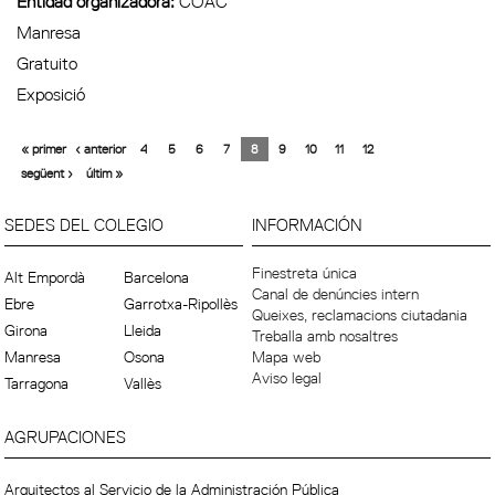
Entidad organizadora:
COAC
Manresa
Gratuito
Exposició
« primer
‹ anterior
4
5
6
7
8
9
10
11
12
següent ›
últim »
SEDES DEL COLEGIO
INFORMACIÓN
Finestreta única
Alt Empordà
Barcelona
Canal de denúncies intern
Ebre
Garrotxa-Ripollès
Queixes, reclamacions ciutadania
Girona
Lleida
Treballa amb nosaltres
Manresa
Osona
Mapa web
Aviso legal
Tarragona
Vallès
AGRUPACIONES
Arquitectos al Servicio de la Administración Pública