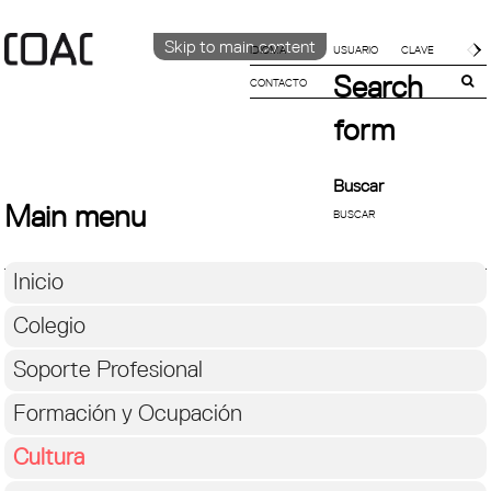
Skip to main content
IDIOMA
Search
CONTACTO
CATALÀ
ENGLISH
form
ESPAÑOL
Buscar
Main menu
Inicio
Colegio
Soporte Profesional
Formación y Ocupación
Cultura