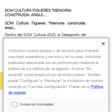
SOM CULTURA FIGUERES “MEMORIA
CONSTRUIDA: ARQUI...
SOM Cultura Figueres “Memoria construida:
arqui...
Dentro del SOM Cultura 2023, la Delegación del
Alt Empordà del COAC colabora en la ruta
arquitectónica 'Memoria construida:
arquitectura y futuro en los museos de Figueres',
Utilizamos cookies propias y de terceros para ofrecerle
coordinada por la arquitecta Bàrbara Garcia
una mejor experiencia y servicio y, en su caso, mostrarle
Belmonte, programada para los sábados 11 y 18
de noviembre, de 17 a 19 horas.
publicidad relacionada con las preferencias mediante el
Entidad organizadora:
COAC
análisis de sus hábitos de navegación. Al clicar "De
acuerdo", usted acepta el uso de estas cookies. También
Figueres
puede "Configurar" o "Rechazar" la instalación de cookies
Gratuito
clicando en "Cambiar configuración". Puede ver la
Política
Visita
de cookies
Cookies de funcionalidad
CONFERENCIA 'TRES CASAS, TRES LUCES',...