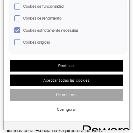
Cookies de funcionalidad
Pages
Cookies de rendimiento
Cookies estrictamente necesarias
EXPOSICIÓN: "CIUDAD RECORTADA"
Cookies dirigidas
El miércoles 20 de abril a las 19.30 h se inaugura
en el COAC la exposición "Ciudad recortada". La
muestra se podrá visitar hasta el 28 de abril, que
se cerrará con la conferencia "La Ciudad como
Rechazar
Colección" a cargo de Xavier Monteys.
Demarcación:
Barcelona
Aceptar todas las cookies
Desde:
Miercoles, 20 Abril -
Hasta:
Thu, 28 Abril
De acuerdo
TRAHNTEM LAPIDES MMXVI
Configurar
TTRAHNTEM LAPIDAS MMXVI es un
exposición que recoge los trabajos de los
alumnos de la Escuela de Arquitectura de Reus