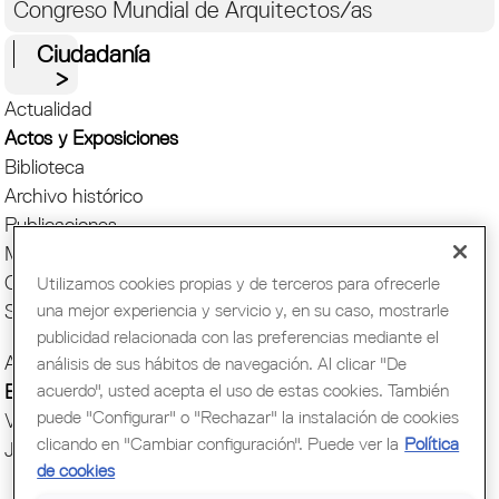
Congreso Mundial de Arquitectos/as
Ciudadanía
Actualidad
Actos y Exposiciones
Biblioteca
Archivo histórico
Publicaciones
Muestras de Arquitectura
Oficina del Paisaje
Utilizamos cookies propias y de terceros para ofrecerle
una mejor experiencia y servicio y, en su caso, mostrarle
Setmana Arquitectura
publicidad relacionada con las preferencias mediante el
Actos COAC
análisis de sus hábitos de navegación. Al clicar "De
acuerdo", usted acepta el uso de estas cookies. También
Exposiciones COAC
puede "Configurar" o "Rechazar" la instalación de cookies
Visitas COAC
clicando en "Cambiar configuración". Puede ver la
Política
Jornadas y cursos
de cookies