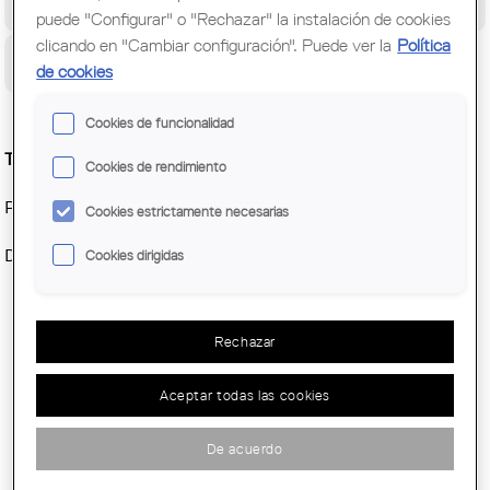
Congreso Mundial de Arquitectos/as
puede "Configurar" o "Rechazar" la instalación de cookies
clicando en "Cambiar configuración". Puede ver la
Política
Ciudadanía
de cookies
Cookies de funcionalidad
Taller Construïm amb sabó
Cookies de rendimiento
PLACES EXHAURIDES
Cookies estrictamente necesarias
Dissabte 24 de maig a les 11h
Cookies dirigidas
Rechazar
Aceptar todas las cookies
De acuerdo