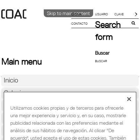
Skip to main content
IDIOMA
Search
CONTACTO
CATALÀ
ENGLISH
form
ESPAÑOL
Buscar
Main menu
Inicio
Colegio
Soporte Profesional
Utilizamos cookies propias y de terceros para ofrecerle
una mejor experiencia y servicio y, en su caso, mostrarle
Formación y Ocupación
publicidad relacionada con las preferencias mediante el
Cultura
análisis de sus hábitos de navegación. Al clicar "De
acuerdo", usted acepta el uso de estas cookies. También