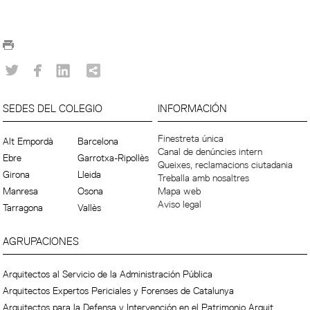
SEDES DEL COLEGIO
INFORMACIÓN
Finestreta única
Alt Empordà
Barcelona
Canal de denúncies intern
Ebre
Garrotxa-Ripollès
Queixes, reclamacions ciutadania
Girona
Lleida
Treballa amb nosaltres
Manresa
Osona
Mapa web
Aviso legal
Tarragona
Vallès
AGRUPACIONES
Arquitectos al Servicio de la Administración Pública
Arquitectos Expertos Periciales y Forenses de Catalunya
Arquitectos para la Defensa y Intervención en el Patrimonio Arquit.