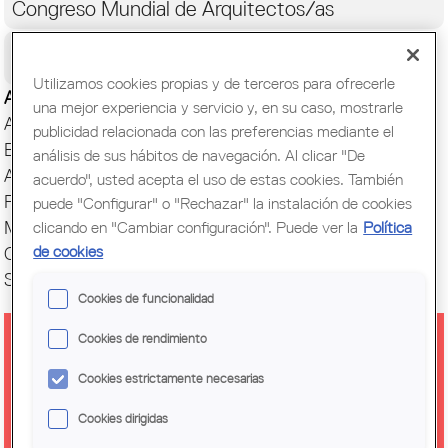
Congreso Mundial de Arquitectos/as
Ciudadanía
Utilizamos cookies propias y de terceros para ofrecerle
Actualidad
una mejor experiencia y servicio y, en su caso, mostrarle
Actos y Exposiciones
publicidad relacionada con las preferencias mediante el
Biblioteca
análisis de sus hábitos de navegación. Al clicar "De
Archivo histórico
acuerdo", usted acepta el uso de estas cookies. También
Publicaciones
puede "Configurar" o "Rechazar" la instalación de cookies
Muestras de Arquitectura
clicando en "Cambiar configuración". Puede ver la
Política
de cookies
Oficina del Paisaje
Setmana Arquitectura
Cookies de funcionalidad
Cookies de rendimiento
EXPOSICIÓN 'OBRAS
Cookies estrictamente necesarias
PRESENTADAS EN LOS PREMIOS
DE ARQUITECTURA DE LES
Cookies dirigidas