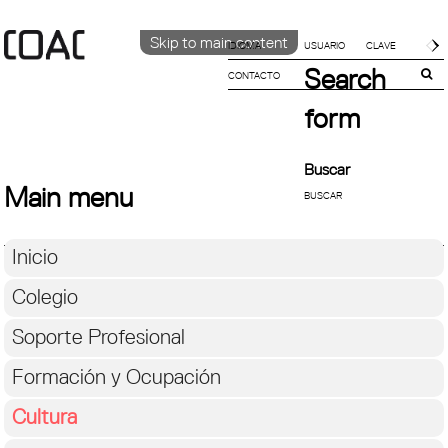
Skip to main content
IDIOMA
Search
CONTACTO
CATALÀ
English
form
ESPAÑOL
Buscar
Main menu
Inicio
Colegio
Soporte Profesional
Formación y Ocupación
Cultura