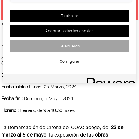
COMARCAS DE GIRONA 2024'
Rechazar
Imatge:
© Col·legi d'Arquitectes de Catalunya (COAC)
Aceptar todas las cookies
Entidad Organizadora :
COAC
De acuerdo
Sitio :
Sala de exposiciones 'Pia Almoina' de la Demarcación de
Configurar
Girona del COAC. Pl. Catedral, 8. Girona
Demarcación :
Girona
Fecha inicio :
Lunes, 25 Marzo, 2024
Fecha fin :
Domingo, 5 Mayo, 2024
Horario :
Feiners, de 9 a 16.30 hores
La Demarcación de Girona del COAC acoge, del
23 de
marzo al 5 de mayo
, la exposición de las
obras