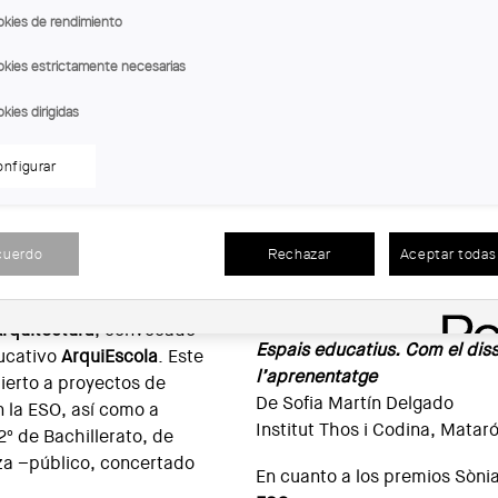
kies de rendimiento
kies estrictamente necesarias
kies dirigidas
nfigurar
e per emergència climàtica. Berta Calvo Cabanes
royectos ganadores de la
How much does your building
cuerdo
Rechazar
Aceptar todas 
ònia Dalet de trabajos
De Bruna Ribas Rof
rato e innovación docente
Col·legi Badalonès, Badalona
Arquitectura
, convocado
Espais educatius. Com el diss
ucativo
ArquiEscola
. Este
l’aprenentatge
bierto a proyectos de
De Sofia Martín Delgado
n la ESO, así como a
Institut Thos i Codina, Matar
2º de Bachillerato, de
za –público, concertado
En cuanto a los premios Sònia