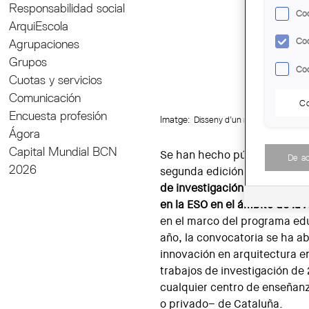
Responsabilidad social
Coo
ArquiEscola
Coo
Agrupaciones
Grupos
Coo
Cuotas y servicios
Comunicación
Co
Encuesta profesión
Imatge:
Disseny d’un mòdul d’habitatg
Ágora
Capital Mundial BCN
Se han hecho públicos los p
De a
2026
segunda edición del
Premio S
de investigación en Bachille
en la ESO en el ámbito de la 
en el marco del programa ed
año, la convocatoria se ha a
innovación en arquitectura e
trabajos de investigación de 
cualquier centro de enseñan
o privado– de Cataluña.