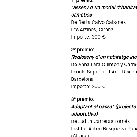
1º premio:
Disseny d’un mòdul d’habita
climàtica
De Berta Calvo Cabanes
Les Alzines, Girona
Importe: 300 €
2º premio:
Redisseny d’un habitatge inc
De Anna Lara Quinten y Carme
Escola Superior d'Art i Dissen
Barcelona
Importe: 200 €
3º premio:
Adaptant el passat (projecte 
adaptativa)
De Judith Carreras Tornés
Institut Anton Busquets i Pun
(Girona)