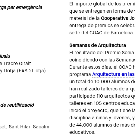
El importe global de los prem
tge per emergència
que se entregan en forma de 
material de la
Cooperativa Jo
entrega de premios se celebr
sede del COAC de Barcelona.
Semanas de Arquitectura
El resultado del Premio Sònia
lusiu
coincidiendo con las Semana
 Traore Giralt
Durante estos días, el COAC h
y Llotja (EASD Llotja)
programa
Arquitectura en las
un total de 10.000 alumnos d
han realizado talleres de arq
participado 110 arquitectos 
talleres en 105 centros educ
de reutilització
inició el proyecto, que tiene 
disciplina a niños y jóvenes,
de 44.000 alumnos de más d
set, Sant Hilari Sacalm
educativos.