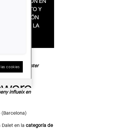
INVESTIGACIÓN EN
BACHILLERATO Y
DE INNOVACIÓN
DOCENTE EN LA
ESO
 weigh? Mr Foster
las cookies
 (Barcelona)
eny influeix en
ó (Barcelona)
 Dalet en la
categoría de