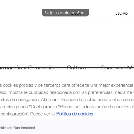
Skip to main content
IDIOMA
CATALÀ
English
ESPAÑOL
rmación y Ocupación
Cultura
Congreso Mu
s cookies propias y de terceros para ofrecerle una mejor experiencia 
caso, mostrarle publicidad relacionada con las preferencias mediante e
bitos de navegación. Al clicar "De acuerdo", usted acepta el uso de e
También puede "Configurar" o "Rechazar" la instalación de cookies c
configuración". Puede ver la
Política de cookies
kies de funcionalidad