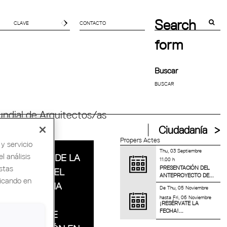
Search
CONTACTO
form
Buscar
ndial de Arquitectos/as
Ciudadanía
Propers Actes
y servicio
Thu, 03 Septiembre
l análisis
GANADORES DE LA
11.00 h
stas
PRESENTACIÓN DEL
2ª EDICIÓN DEL
ANTEPROYECTO DE...
licando en
PREMIO SÒNIA
De
Thu, 05 Noviembre
hasta
Fri, 06 Noviembre
DALET DE
¡RESÉRVATE LA
FECHA!...
TRABAJOS DE