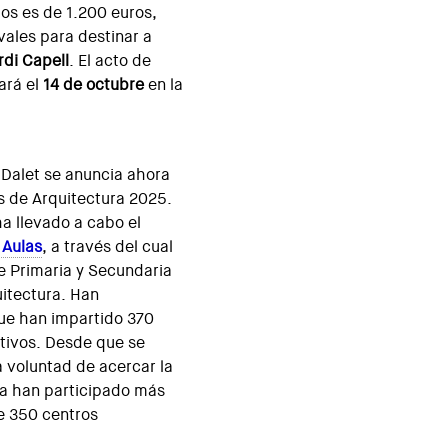
ios es de 1.200 euros,
vales para destinar a
rdi Capell
. El acto de
ará el
14 de octubre
en la
 Dalet se anuncia ahora
s de Arquitectura 2025.
a llevado a cabo el
 Aulas
, a través del cual
e Primaria y Secundaria
uitectura. Han
que han impartido 370
ativos. Desde que se
la voluntad de acercar la
 ya han participado más
e 350 centros