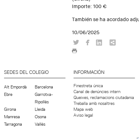
Importe: 100 €
También se ha acordado adj
10/06/2025
SEDES DEL COLEGIO
INFORMACIÓN
Finestreta única
Alt Empordà
Barcelona
Canal de denúncies intern
Ebre
Garrotxa-
Queixes, reclamacions ciutadania
Ripollès
Treballa amb nosaltres
Girona
Lleida
Mapa web
Aviso legal
Manresa
Osona
Tarragona
Vallès