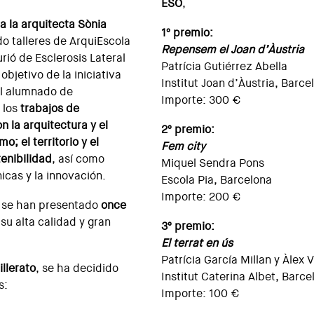
ESO
,
 la arquitecta Sònia
1º premio:
do talleres de ArquiEscola
Repensem el Joan d’Àustria
ió de Esclerosis Lateral
Patrícia Gutiérrez Abella
objetivo de la iniciativa
Institut Joan d’Àustria, Barce
el alumnado de
Importe: 300 €
 los
trabajos de
n la arquitectura y el
2º premio:
o; el territorio y el
Fem city
tenibilidad
, así como
Miquel Sendra Pons
icas y la innovación.
Escola Pia, Barcelona
Importe: 200 €
a se han presentado
once
su alta calidad y gran
3º premio:
El terrat en ús
Patrícia García Millan y Àlex V
llerato
, se ha decidido
Institut Caterina Albet, Barce
s:
Importe: 100 €