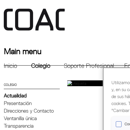
Main menu
Inicio
Colegio
Soporte Profesional
Fo
Utilizamo
COLEGIO
y, en su 
Actualidad
de sus há
Presentación
cookies. 
"Cambiar 
Direcciones y Contacto
Ventanilla única
Coo
Transparencia