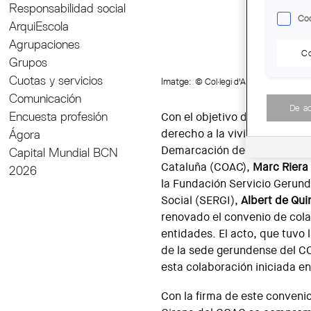
Responsabilidad social
Coo
ArquiEscola
Agrupaciones
Co
Grupos
Cuotas y servicios
Imatge:
© Col·legi d'Arquitectes de C
Comunicación
De a
Encuesta profesión
Con el objetivo de trabajar c
Ágora
derecho a la vivienda, el pre
Demarcación de Girona del C
Capital Mundial BCN
Cataluña (COAC),
Marc Riera
2026
la Fundación Servicio Gerun
Social (SERGI),
Albert de Qui
renovado el convenio de col
entidades. El acto, que tuvo 
de la sede gerundense del CO
esta colaboración iniciada en
Con la firma de este conveni