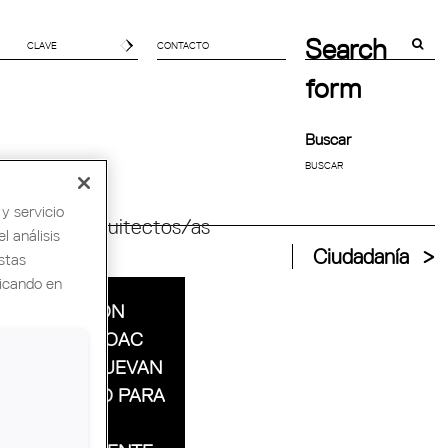
Search
CONTACTO
form
Buscar
y servicio
ndial de Arquitectos/as
l análisis
Ciudadanía
stas
licando en
LA FUNDACIÓN
SERGI Y EL COAC
GIRONA RENUEVAN
EL CONVENIO PARA
TRABAJAR