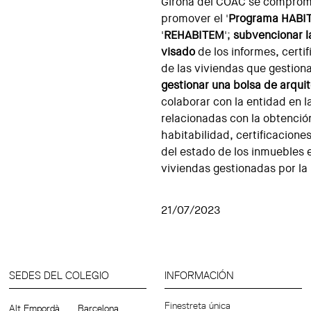
Girona del COAC se comprome
promover el '
Programa HABI
'
REHABITEM
';
subvencionar l
visado
de los informes, certi
de las viviendas que gestion
gestionar una bolsa de arquit
colaborar con la entidad en l
relacionadas con la obtenció
habitabilidad, certificacione
del estado de los inmuebles 
viviendas gestionadas por la
21/07/2023
SEDES DEL COLEGIO
INFORMACIÓN
Finestreta única
Alt Empordà
Barcelona